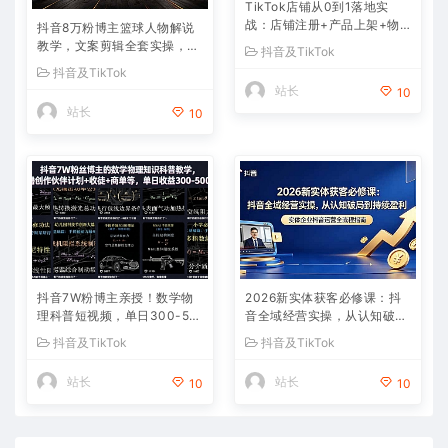
TikTok店铺从0到1落地实
战：店铺注册+产品上架+物
抖音8万粉博主篮球人物解说
流回款+内容剪辑，小白也能
教学，文案剪辑全套实操，玩
抖音及TikTok
出单
转伙伴计划精选单日收益破千
抖音及TikTok
站长
10
站长
10
抖音7W粉博主亲授！数学物
2026新实体获客必修课：抖
理科普短视频，单日300-50
音全域经营实操，从认知破局
0，伙伴计划+收徒+商单全变
到持续盈利
抖音及TikTok
抖音及TikTok
现
站长
站长
10
10