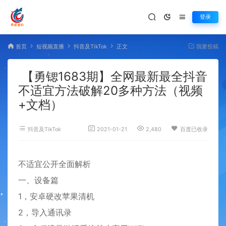
登录
首页
短视频直播
抖音及TikTok
正文
我要投稿
【勇锶1683期】全网最新最全抖音
不适宜方法破解20多种方法（视频
+文档）
抖音及TikTok
2021-01-21
2,480
百度已收录
不适宜公开全面解析
一、设备篇
1，安卓硬改苹果清机
2，导入通讯录