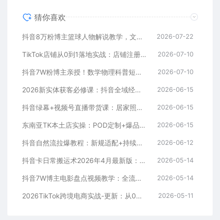
猜你喜欢
抖音8万粉博主篮球人物解说教学，文案剪辑全套实操，玩转伙伴计划精选单日收益破千
2026-07-22
TikTok店铺从0到1落地实战：店铺注册+产品上架+物流回款+内容剪辑，小白也能出单
2026-07-10
抖音7W粉博主亲授！数学物理科普短视频，单日300-500，伙伴计划+收徒+商单全变现
2026-07-10
2026新实体获客必修课：抖音全域经营实操，从认知破局到持续盈利
2026-06-15
抖音绿幕+视频号直播带货课：居家照着稿子念起号，手机电脑双场景搭建全流程
2026-06-15
东南亚TK本土店实操：POD定制+爆品截流+暴力冷启动，0粉也能开橱窗带货
2026-06-15
抖音自然流拉爆教程：新规适配+持续更新，话术+投放+起号一站式实战教学（更新26年5月11）
2026-06-12
抖音卡日常搬运术2026年4月最新版：影视账号爆款涨粉玩法，外面售价5000元核心
2026-05-14
抖音7W博主电影盘点视频教学：全流程剪辑制作+收益开通+商单收徒，零基础快速变现
2026-05-14
2026TikTok跨境电商实战-更新：从0到1跑通注册选品上架，出单发货回款全流程手把手教学
2026-05-11