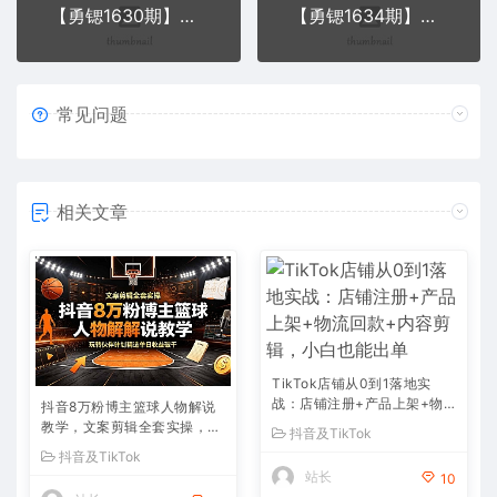
【勇锶1630期】那些抖音赚钱项目，很多人轻松日收益破2000+【视频教程】
【勇锶1634期】抖音视频制作以及拍摄技巧视频教程
常见问题
相关文章
TikTok店铺从0到1落地实
战：店铺注册+产品上架+物
抖音8万粉博主篮球人物解说
流回款+内容剪辑，小白也能
教学，文案剪辑全套实操，玩
抖音及TikTok
出单
转伙伴计划精选单日收益破千
抖音及TikTok
站长
10