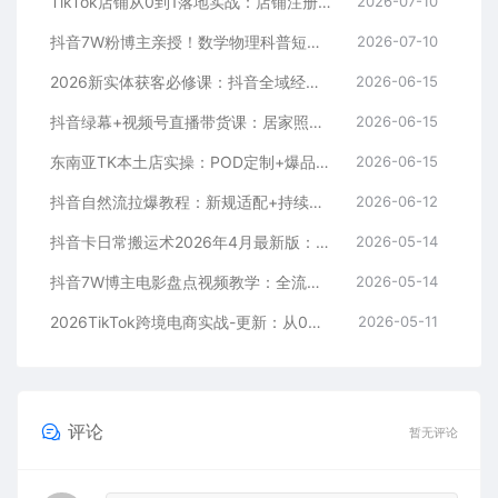
TikTok店铺从0到1落地实战：店铺注册+产品上架+物流回款+内容剪辑，小白也能出单
2026-07-10
抖音7W粉博主亲授！数学物理科普短视频，单日300-500，伙伴计划+收徒+商单全变现
2026-07-10
2026新实体获客必修课：抖音全域经营实操，从认知破局到持续盈利
2026-06-15
抖音绿幕+视频号直播带货课：居家照着稿子念起号，手机电脑双场景搭建全流程
2026-06-15
东南亚TK本土店实操：POD定制+爆品截流+暴力冷启动，0粉也能开橱窗带货
2026-06-15
抖音自然流拉爆教程：新规适配+持续更新，话术+投放+起号一站式实战教学（更新26年5月11）
2026-06-12
抖音卡日常搬运术2026年4月最新版：影视账号爆款涨粉玩法，外面售价5000元核心
2026-05-14
抖音7W博主电影盘点视频教学：全流程剪辑制作+收益开通+商单收徒，零基础快速变现
2026-05-14
2026TikTok跨境电商实战-更新：从0到1跑通注册选品上架，出单发货回款全流程手把手教学
2026-05-11
评论
暂无评论