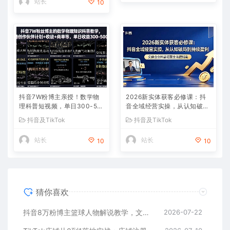
站长
10
抖音7W粉博主亲授！数学物
2026新实体获客必修课：抖
理科普短视频，单日300-50
音全域经营实操，从认知破局
0，伙伴计划+收徒+商单全变
到持续盈利
抖音及TikTok
抖音及TikTok
现
站长
站长
10
10
猜你喜欢
抖音8万粉博主篮球人物解说教学，文案剪辑全套实操，玩转伙伴计划精选单日收益破千
2026-07-22