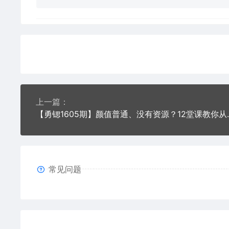
上一篇：
【勇锶1605期】颜值普
常见问题