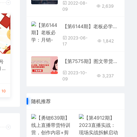
2022-08-
2,639
09
【第6144期】老板必学：月销-百万的直播带货玩法，从亏钱到月入50万，听这门就够了
2023-06-
1,842
17
【第7575期】图文带货项目速成1.0：无需真人出镜，无需自己发货，无需开播也能赚钱！
号
月
2023-10-
见者
3,237
09
10
随机推荐