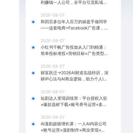
利赚钱一人公司，全平台引流私域转
化批量成交积累客户案例
2026-08-07
和四百多位年入百万的操盘手做同学
——这套电商+Facebook广告课，让
你不再靠猜【原创双语字幕】
2026-08-07
小红书千帆广告投放从入门到精通：
简单投标准投×营销目标×广告类型×
出价定向×计划优化×实战搭建
2026-08-07
财富跃迁→2026AI财道实战特训，深
耕IP心法与AI商业逻辑，助力个人IP
落地财富变现
2026-08-07
短剧达人变现训练营：平台授权入驻
×爆款选材下载×账号养号运营×多平
台挂载×剪辑实操×违规处理全流程
2026-08-07
AI漫剧超级增长课：一人AI内容公司
×账号运营×漫剧制作×商业变现×从0