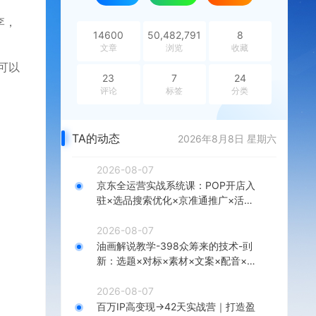
李，
14600
50,482,791
8
文章
浏览
收藏
可以‌
23
7
24
评论
标签
分类
TA的动态
2026年8月8日 星期六
2026-08-07
京东全运营实战系统课：POP开店入
驻×选品搜索优化×京准通推广×活动
营销×数据分析×店铺星级×自营VC
2026-08-07
油画解说教学-398众筹来的技术-刯
新：选题×对标×素材×文案×配音×剪
辑×2天开精选×7天通9项权益
2026-08-07
百万IP高变现→42天实战营｜打造盈