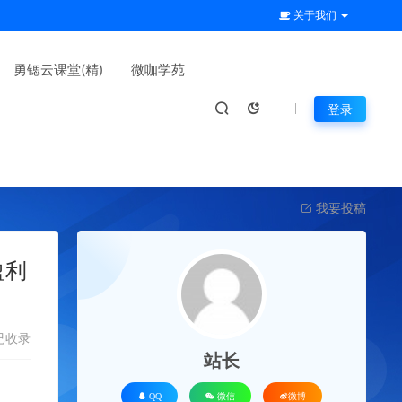
关于我们
勇锶云课堂(精)
微咖学苑
登录
我要投稿
盈利
已收录
站长
QQ
微信
微博