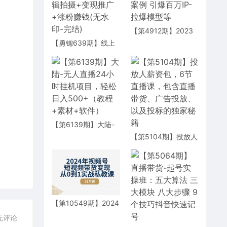
【第4912期】2023
直播实战：现场实战
【勇锶639期】线上
拆解启动案例 引爆百
直播带货特训营，创
万IP-拉爆模型等
作内容+剪辑拍摄+变
现推广+涨粉赚钱(无
水印-完结)
【第6139期】大陆-
无人直播24小时挂机
【第5104期】投放人
项目，轻松日入500+
薪资包，6节直播
（教程+素材+软件）
课，包含直播带货、
广告投放、以及投标
的独家秘籍
【第10549期】2024
年视频号短视频带货
无评论
变现从0到1实战私教