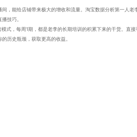
间，能给店‌铺带‌来‌‌极大的增收和流量‌。淘宝数据‌分析第一人老
‌播‌技巧。
营模式，‌每周1期，都是老‌李的长期‌‌培训的‌‌积累下来的干货。‌直接‌
你的历史‌‌瓶颈，获‌取更高的收益。