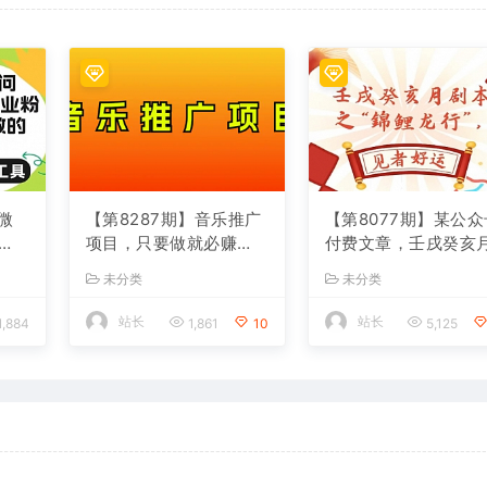
4微
【第8287期】音乐推广
【第8077期】某公众
项目，只要做就必赚
付费文章，壬戌癸亥
创业
钱！一天轻松300+！无
剧本之“锦鲤龙行”，
未分类
未分类
脑操作，互联网小白的
好运
项目
站长
站长
1,884
1,861
10
5,125