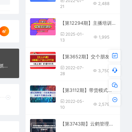
2022-07-
2,488
21
【第12294期】主播培训课程：AI起号、直播思维、主播培训、直播话术、付费投流、剪辑等
2025-01-
1,995
13
【第3652期】交个朋友【达人IP课】0基础入门达人IP打造（线上课）价值999元
【勇锶1615期】《21天转型线上直播训练营》让你抓住直播红利，实现弯道超车(无水印)
2022-07-
3,750
28
【第3112期】带货模式陪跑课：小店实操从0开始，月销千万模式分享
2022-05-
2,579
10
【第3743期】云鹤管理咨询54场直播分享年卡：这是电商老板必听的管理直播分享（价值999)