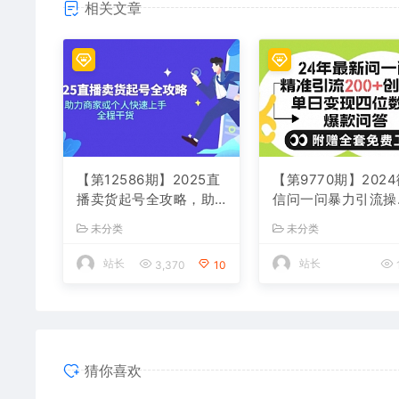
相关文章
【第12586期】2025直
【第9770期】202
播卖货起号全攻略，助
信问一问暴力引流操
力商家或个人快速上
作，单个日引200+
未分类
未分类
手，全程干货
粉！
站长
站长
3,370
10
猜你喜欢