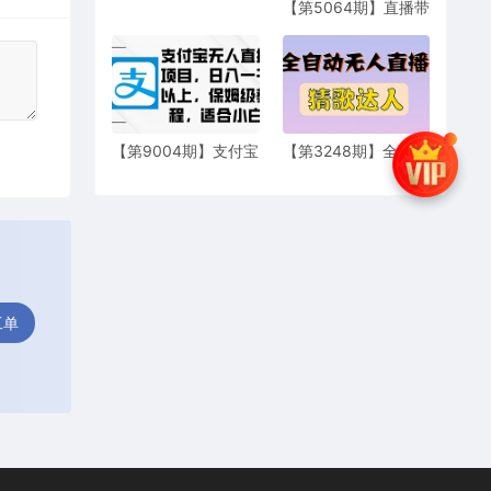
【第5064期】直播带
课
货-起号实操班：五大
算法 三大模块 八大步
骤 9个技巧抖音快速
记号
【第9004期】支付宝
【第3248期】全新版
无人直播项目，日入
本无人直播猜歌达人
一千以上，保姆级教
互动游戏项目，支持
程
抖音+视频号
工单