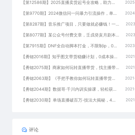
【第12586期】2025直播卖货起号全攻略，助力商家或个人快速上手，全程干货
2025
【第9770期】2024微信问一问暴力引流操作，单个日引200+创业粉！
2024
【第8287期】音乐推广项目，只要做就必赚钱！一天轻松300+！无脑操作，互联网小白的项目
2023
【第8077期】某公众号付费文章，壬戌癸亥月剧本之“锦鲤龙行”，见者好运
2023
【第7915期】DNF全自动脚本打金，不限制ip，0封，单设备收益200+
2023
【勇锶2016期】知乎图文带货稳赚计划，0成本操作，小白也可以一个月几千
2021
【勇锶2075期】商家如何玩转直播带货，找主播带货不再发愁
2021
【勇锶2063期】《手把手教你如何玩转直播带货》针对商家 内容干货 目的赚钱
2021
【勇锶2044期】数据哥·千川内训实操课，轻松获取流量，直播带货变现（视频-无水印）
2021
【勇锶2030期】单场直播破百万-技法大揭秘，4天-抖音直播电商实战训练营
2021
评论