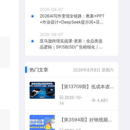
到1全流程实战
2026-08-07
2026AI写作变现全链路：教案×PPT
×作业设计×DeepSeek提示词×豆包
WPS AI×淘宝接单×闲鱼开店×通过AI
賺钱
2026-08-07
亚马逊跨境实战课-更新：全品类选
品逻辑｜SP/SB/SD广告精细化｜新
品打爆旺季爆单全套运营教程
热门文章
2026年8月8日 星期六
【第13709期】低成本虚拟直播搭建教程：一部手机+电脑搭建专业直播间，单场佣金超3万
2025-10-
4,681
14
【第3594期】好物视频分享带货升级玩法：玩赚好物评测账号，月入10个W（1小时详细教程）