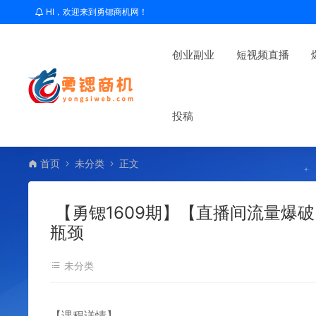
HI，欢迎来到勇锶商机网！
创业副业
短视频直播
投稿
首页
未分类
正文
【勇锶1609期】【直播间流量爆
瓶颈
未分类
【课程详情】