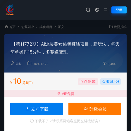
登录
首页
创业副业
揭秘项目
正文
我要投稿
【第11772期】AI泳装美女跳舞赚钱项目，新玩法，每天
简单操作15分钟，多赛道变现
站长
2024-10-22
3,484
10
点赞 (
0
)
收藏 (0)
¥
勇锶币
VIP免费
立即下载
升级会员
下载不了？请联系网站客服提交链接错误！