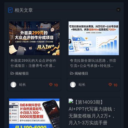
相关文章
外面卖299元的大众点评创作
夸克拉新全新玩法思路，抖音
分成项目：注册养号×开通分
引流+公众号承接+转化技
成×打卡激活×AI批量笔记×次
巧，两条视频46w播放 变现7
揭秘项目
揭秘项目
日见收益，月入1w+
000+
站长
站长
10
10