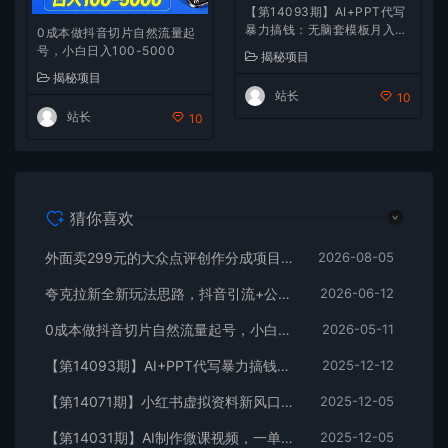
【第14093期】AI+PPT代写
暴力搞钱：无脑套模板月入2
0成本做抖音切片自然流量起
万+，月入1-3万实战手册
号，小白日入100-5000
揭秘项目
揭秘项目
站长
10
站长
10
猜你喜欢
外面卖299元的大众点评创作分成项目：注册养号×开通分成×打卡激活×AI批量笔记×次日见收益，月入1w+
2026-08-05
夸克拉新全新玩法思路，抖音引流+公众号承接+转化技巧，两条视频46w播放 变现7000+
2026-06-12
0成本做抖音切片自然流量起号，小白日入100-5000
2026-05-11
【第14093期】AI+PPT代写暴力搞钱：无脑套模板月入2万+，月入1-3万实战手册
2025-12-12
【第14071期】小红书虚拟资料新风口，0成本可复制，一人多店跑出稳定1000+玩法
2025-12-05
【第14031期】AI制作微课视频，一单300-1000+，蓝海项目，单子做不完，提供接单渠道！
2025-12-05