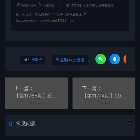
勇锶商机网
揭秘项目
【第11772期】AI泳装美女跳舞赚钱项
目，新玩法，每天简单操作15分钟，多赛道变现
https://www.yongsiweb.com/37266.html
复制本文链接
生成海报
上一篇：
下一篇：
【第11768期】经典老歌赛道，视频号分成计划收益拿到手软
【第11774期】2024多渠道0成本售卖爱奇艺会员月入2W＋
常见问题