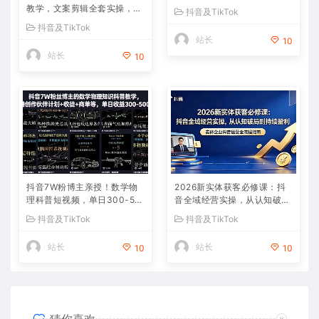
流回款+内容剪辑，小白也能
教学，文案剪辑全套实操，玩
抖音及TikTok
出单
转伙伴计划精选单日收益破千
抖音及TikTok
站长
10
站长
10
抖音7W粉博主亲授！数学物
2026新实体获客必修课：抖
理科普短视频，单日300-50
音全域经营实操，从认知破局
0，伙伴计划+收徒+商单全变
到持续盈利
抖音及TikTok
抖音及TikTok
现
站长
站长
10
10
猜你喜欢