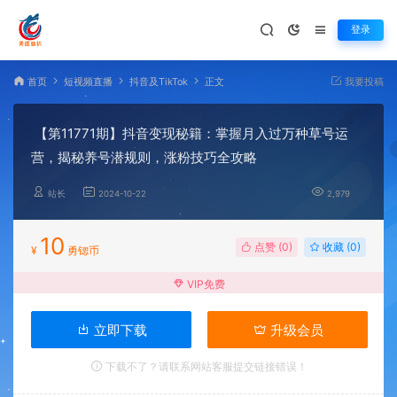
登录
首页
短视频直播
抖音及TikTok
正文
我要投稿
【第11771期】抖音变现秘籍：掌握月入过万种草号运
营，揭秘养号潜规则，涨粉技巧全攻略
站长
2024-10-22
2,979
10
点赞 (
0
)
收藏 (0)
¥
勇锶币
VIP免费
立即下载
升级会员
下载不了？请联系网站客服提交链接错误！