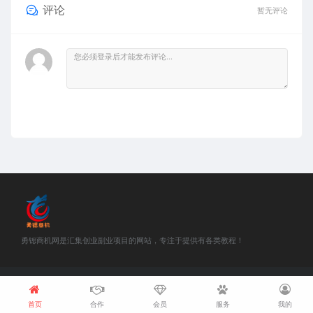
评论
暂无评论
勇锶商机网是汇集创业副业项目的网站，专注于提供有各类教程！
©2018-2021 勇锶商机网 站内部分资源收集于网络，若侵犯了您的合法
权益，请联系我们删除！
浙ICP备18048457号-1
首页
合作
会员
服务
我的