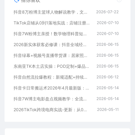
抖音8万粉博主篮球人物解说教学，文案剪辑全套实操，玩转伙伴计划精选单日收益破千
2026-07-22
TikTok店铺从0到1落地实战：店铺注册+产品上架+物流回款+内容剪辑，小白也能出单
2026-07-10
抖音7W粉博主亲授！数学物理科普短视频，单日300-500，伙伴计划+收徒+商单全变现
2026-07-10
2026新实体获客必修课：抖音全域经营实操，从认知破局到持续盈利
2026-06-15
抖音绿幕+视频号直播带货课：居家照着稿子念起号，手机电脑双场景搭建全流程
2026-06-15
东南亚TK本土店实操：POD定制+爆品截流+暴力冷启动，0粉也能开橱窗带货
2026-06-15
抖音自然流拉爆教程：新规适配+持续更新，话术+投放+起号一站式实战教学（更新26年5月11）
2026-06-12
抖音卡日常搬运术2026年4月最新版：影视账号爆款涨粉玩法，外面售价5000元核心
2026-05-14
抖音7W博主电影盘点视频教学：全流程剪辑制作+收益开通+商单收徒，零基础快速变现
2026-05-14
2026TikTok跨境电商实战-更新：从0到1跑通注册选品上架，出单发货回款全流程手把手教学
2026-05-11