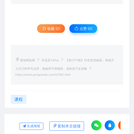
收藏 (0)
点赞 (
0
)
勇锶商机网
抖音及TikTok
【第11771期】抖音变现秘籍：掌握月
入过万种草号运营，揭秘养号潜规则，涨粉技巧全攻略
https://www.yongsiweb.com/37262.html
课程
复制本文链接
生成海报