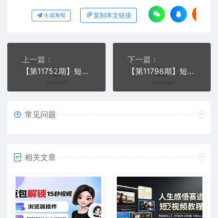
复制本文链接
生成海报
上一篇：
下一篇：
【第11752期】短视频制作与运营全攻略：拍摄剪辑全流程，带你0到1做流量变现
【第11798期】短剧培训新课：从运营逻辑到内容制作，打造短剧爆款，实现年入百万
常见问题
相关文章