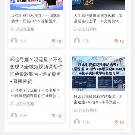
豆包生成15秒视频——浏览器
人生感悟赛道短视频教程，零
插件：豆包/Dola 视频图片无
基础轻松上手，AI文案剪辑全
水印下载 + 解锁15秒视频生
套实操可批量出片
其它短视频
其它短视频
成
站长
站长
10
10
起号难？没流量？不会变现？
全域短视频课帮你打通爆款账
秋水影视解说独家精选课：文
号+选品爆单+直播带货
案速通+AI指令+字幕预设+B
其它短视频
GM库，手把手实操教学零基
其它短视频
础可学
站长
10
站长
10