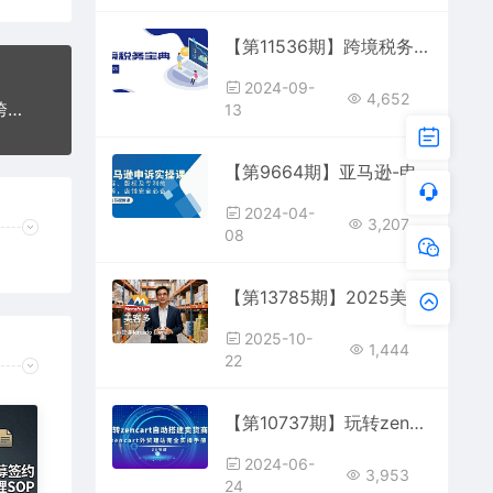
【第11536期】跨境税务宝典教程：跨境电商全球税务处理策略
2024-09-
4,652
【第11882期】2024Temu实战营：从零开始打造跨境电商，增加收入，出海赚美金
13
【第9664期】亚马逊-申诉实战课，商标、版权及专利的申诉，店铺安全必备
2024-04-
3,207
08
【第13785期】2025美客多Mercado Libre运营课：账号注册/产品上传/促销活动/自发货模式
2025-10-
1,444
22
【第10737期】玩转zencart自助搭建卖货商城，zencart外贸建站完全实操手册-36节课
2024-06-
3,953
24