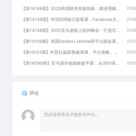
【第14149期】2025跨境财务实操指南：精准理账、高效算钱，一套清晰的跨境电商财务管理解决方案
2026
【第14139期】外贸B2B独立获客课，Facebook主页搭建、消息互动广告、精准定位，打造高询盘系统
2026
【第14138期】2025亚马逊线上杭州峰会：打造百万美元品牌营销攻略，从小店到大牌的蜕变（文档+视频）
2026
【第14109期】美国Gariled+Jamble双平台掘金课，注册上架、收款提现、全流程实操，快速入局
2025
【第14101期】外贸社媒获客破局课，平台策略、内容引擎、询盘转化，构建体系化引流系统（10月-11月）
2025
【第14099期】亚马逊全链路操盘手课，从0到1体系、11大模块、实战复盘，独立运营多店铺
2025
评论