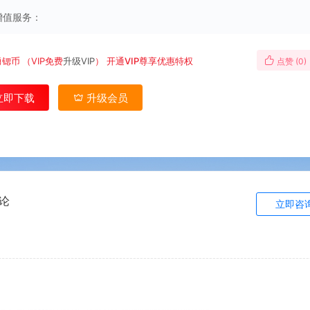
增值服务：
勇锶币
（VIP免费
升级VIP
）
开通VIP尊享优惠特权
点赞 (
0
)
立即下载
升级会员
论
立即咨