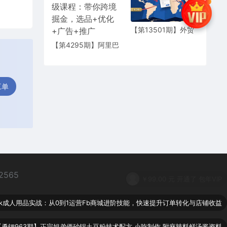
战解析
【第13501期】外贸
B2B全流程实战，出
【第4295期】阿里巴
口十大核心环节拆
巴国际站高级课程：
解，阿里RFQ询盘深
带你跨境掘金，选品
度解析
+优化+广告+推广
工单
2565
ebook成人用品实战：从0到1运营Fb商城进阶技能，快速提升订单转化与店铺收益
【勇锶963期】正宗姐弟俩砂锅土豆粉技术配方 小吃制作 附麻辣料鲜汤酱资料