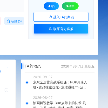
QQ
微信
进入TA的商铺
收藏 (0)
联系官方客服
TA的动态
2026年8月7日 星期五
询
2026-08-07
京东全运营实战系统课：POP开店入
驻×选品搜索优化×京准通推广×活动
营销×数据分析×店铺星级×自营VC
2026-08-07
油画解说教学-398众筹来的技术-刯
新：选题×对标×素材×文案×配音×剪