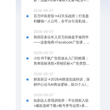
辑×2天开精选×7天通9项权益
2026-08-07
百万IP高变现→42天实战营｜打造盈
利赚钱一人公司，全平台引流私域转
化批量成交积累客户案例
2026-08-07
和四百多位年入百万的操盘手做同学
——这套电商+Facebook广告课，让
你不再靠猜【原创双语字幕】
2026-08-07
小红书千帆广告投放从入门到精通：
简单投标准投×营销目标×广告类型×
出价定向×计划优化×实战搭建
2026-08-07
财富跃迁→2026AI财道实战特训，深
耕IP心法与AI商业逻辑，助力个人IP
落地财富变现
2026-08-07
短剧达人变现训练营：平台授权入驻
×爆款选材下载×账号养号运营×多平