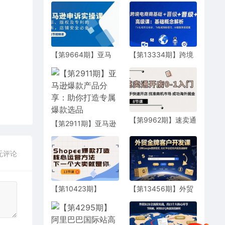
【第9664期】亚马
【第13334期】跨境
逊-申诉实战课，商
电商基础+晋级+高级
标、版权及专利的申
课：基础概念解析,Tk
诉，店铺安全必备
私域涨粉技巧,AI客服
系统搭建
【第9962期】速卖通
【第2911期】亚马逊
开店0-1入门，新手快
爆款产品分享：助你
速开店 找准商机市场
打造专属爆款选品
成功海外掘金（8节
无评论
课）
【第10423期】
【第13456期】外贸
Shopee-爆款打造核
金牌客户开发课，12
心运营方法，下一个
种Google搜索密技，
大卖就是你
B2C平台逆向开发实