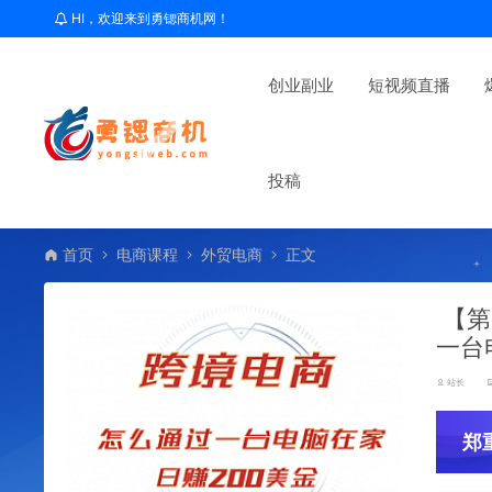
HI，欢迎来到勇锶商机网！
创业副业
短视频直播
投稿
首页
电商课程
外贸电商
正文
【第
一台
站长
郑