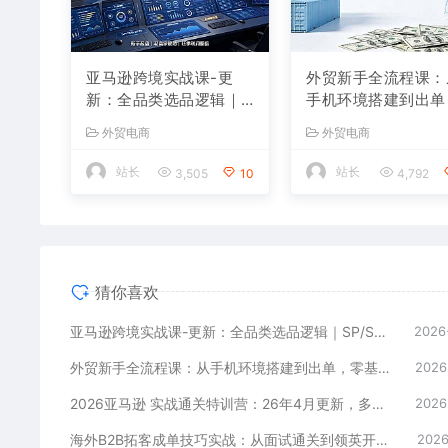
亚马逊跨境实战课-更
外贸新手全流程课：
新：全品类选品逻辑｜S
手机环境搭建到出单
P/SB/SD广告精细化｜
零基础也能快速上手
外贸电商
外贸电商
新品打爆旺季爆单全套
规做外贸
运营教程
站长
站长
3,505
10
4,792
猜你喜欢
亚马逊跨境实战课-更新：全品类选品逻辑｜SP/SB/SD广告精细化｜新品打爆旺季爆单全套运营教程
2026
外贸新手全流程课：从手机环境搭建到出单，零基础也能快速上手合规做外贸
2026
2026亚马逊 实战通关特训营：26年4月更新，多维选品+渐进式打法+AI应用，从0到1打造盈利店铺
2026
海外B2B拓客成单技巧实战：从面试通关到领英开发客户，代理商招募签约与渠道管理SOP
2026