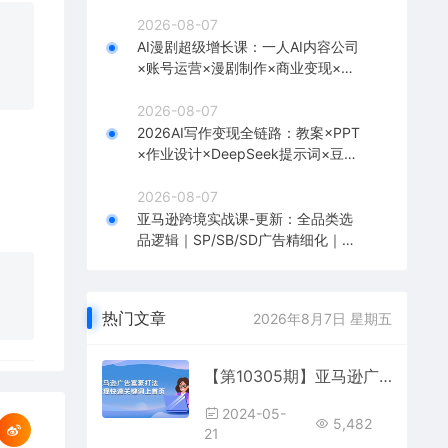
台挂载×剪辑实操×违规处理全流程
2026-08-07
AI漫剧超级增长课：一人AI内容公司
×账号运营×漫剧制作×商业变现×从0
到1全流程实战
2026-08-07
2026AI写作变现全链路：教案×PPT
×作业设计×DeepSeek提示词×豆包
WPS AI×淘宝接单×闲鱼开店×通过AI
賺钱
2026-08-07
亚马逊跨境实战课-更新：全品类选
品逻辑｜SP/SB/SD广告精细化｜新
品打爆旺季爆单全套运营教程
热门文章
2026年8月7日 星期五
【第10305期】亚马逊广告 富豪打法，实现快速关键词上首页
2024-05-
5,482
21