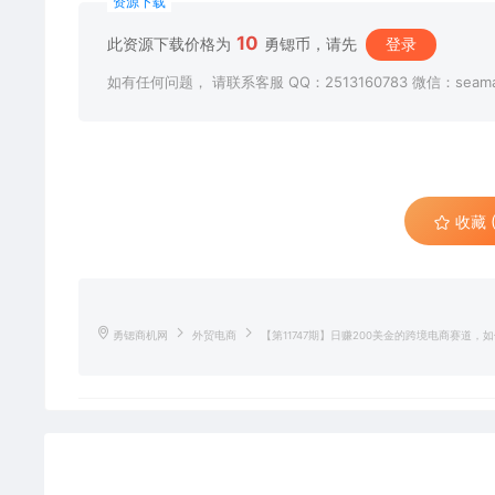
资源下载
10
此资源下载价格为
勇锶币，请先
登录
如有任何问题， 请联系客服 QQ：2513160783 微信：seama
收藏 (
勇锶商机网
外贸电商
【第11747期】日赚200美金的跨境电商赛道