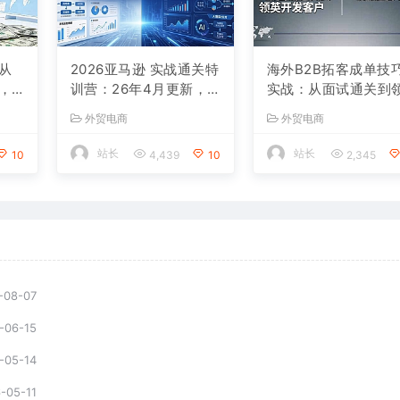
从
2026亚马逊 实战通关特
海外B2B拓客成单技
，
训营：26年4月更新，
实战：从面试通关到
合
多维选品+渐进式打法+
英开发客户，代理商
外贸电商
外贸电商
AI应用，从0到1打造盈
募签约与渠道管理SO
利店铺
站长
站长
10
4,439
10
2,345
-08-07
-06-15
-05-14
-05-11