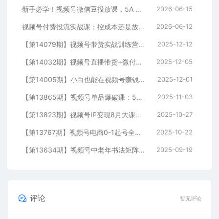
新手必学！视频号微信豆投放课，5A 人群 + 预算分配 + 追投技巧，落地即见效
2026-06-15
视频号付费投流实战课：控成本还是放量？投成交还是ROI？核心决策逻辑全拆解
2026-06-12
【第14079期】视频号带货实战训练营，无人直播、素材剪辑、选品变现，新手在家创业月入5万+
2025-12-12
【第14032期】视频号直播带货+微付费进阶课：流量逻辑+微信豆投放+微付费优化，新手月销破50万
2025-12-05
【第14005期】小白也能在视频号赚钱：认知、起号、话术、选品、开播到投放全链路运营
2025-12-01
【第13865期】视频号单品爆破课：5类直播间拆解、起号全流程、投流技巧，单场GMV10万+
2025-11-03
【第13823期】视频号IP变现8月大课，覆盖IP定位+内容创作+流量获取+合规运营+商业转化
2025-10-27
【第13767期】视频号电商0-1起号全案课：账号搭建+推流逻辑+微付费调整，等实操体系
2025-10-22
【第13634期】视频号中老年书法矩阵自动化：起号+AI剪辑+批量引流 7天起量30天涨粉10w+
2025-09-19
评论
暂无评论