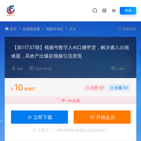
登录
首页
短视频直播
视频号专区
正文
我要投稿
【第11737期】视频号数字人AI口播带货，解决素人出镜
难题，高效产出爆款视频引流变现
站长
2024-10-16
2,419
10
点赞 (
0
)
收藏 (0)
¥
勇锶币
VIP免费
立即下载
升级会员
下载不了？请联系网站客服提交链接错误！