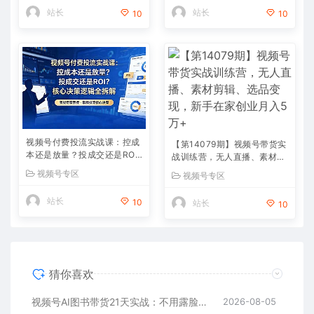
站长
站长
10
10
视频号付费投流实战课：控成
【第14079期】视频号带货实
本还是放量？投成交还是RO
战训练营，无人直播、素材剪
I？核心决策逻辑全拆解
辑、选品变现，新手在家创业
视频号专区
视频号专区
月入5万+
站长
10
站长
10
猜你喜欢
视频号AI图书带货21天实战：不用露脸×不囤货×不发愁内容，AI写文案做视频挂小黄车，佣金50%+爆单
2026-08-05