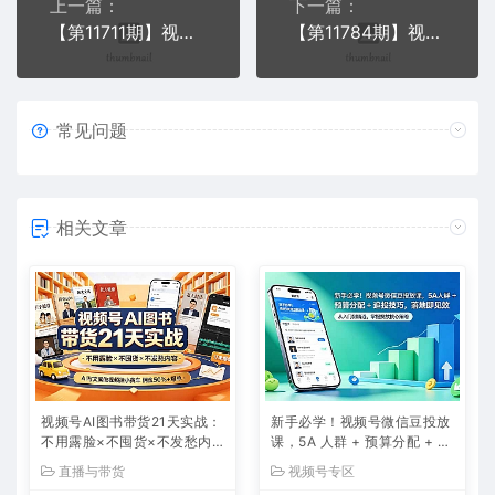
上一篇：
下一篇：
【第11711期】视频号运营全攻略，从定位到成交一站式学习，视频号核心秘诀
【第11784期】视频号+直播间运营教程：作品创作、直播设置与数据分析一网打尽
常见问题
相关文章
视频号AI图书带货21天实战：
新手必学！视频号微信豆投放
不用露脸×不囤货×不发愁内
课，5A 人群 + 预算分配 + 追
容，AI写文案做视频挂小黄
投技巧，落地即见效
直播与带货
视频号专区
车，佣金50%+爆单