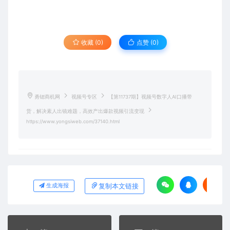
收藏 (0)
点赞 (
0
)
勇锶商机网
视频号专区
【第11737期】视频号数字人AI口播带
货，解决素人出镜难题，高效产出爆款视频引流变现
https://www.yongsiweb.com/37140.html
复制本文链接
生成海报