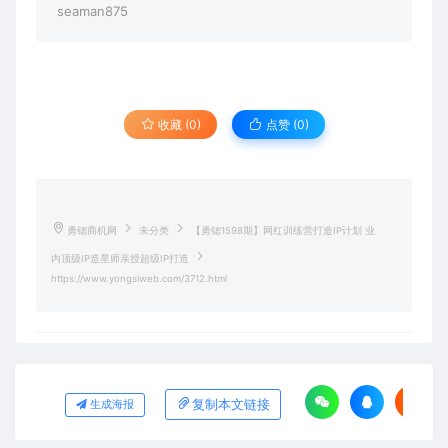
seaman875
收藏 (0)
点赞 (
0
)
勇锶商机网
未分类
【勇锶1598期】网红训练营打造IP计划 业
内顶级IP造星师亲授超级IP打造
https://www.yongsiweb.com/3712.html
复制本文链接
生成海报