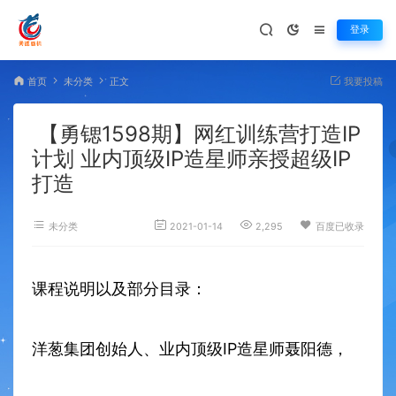
登录
首页
未分类
正文
我要投稿
【勇锶1598期】网红训练营打造IP
计划 业内顶级IP造星师亲授超级IP
打造
未分类
2021-01-14
2,295
百度已收录
课程说明以及部分目录：
洋葱集团创始人、业内顶级IP造星师聂阳德，