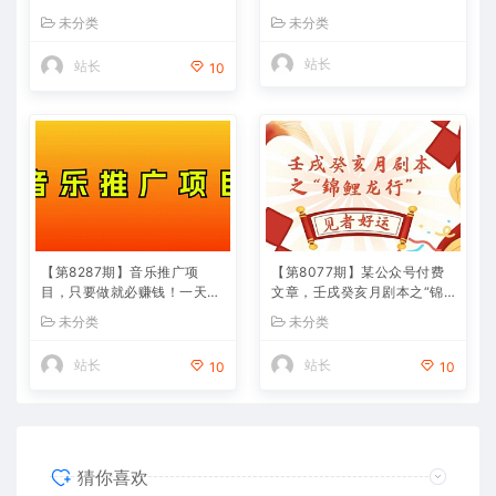
人快速上手，全程干货
0+创业粉！
未分类
未分类
站长
站长
10
【第8287期】音乐推广项
【第8077期】某公众号付费
目，只要做就必赚钱！一天轻
文章，壬戌癸亥月剧本之“锦
松300+！无脑操作，互联网
鲤龙行”，见者好运
未分类
未分类
小白的项目
站长
站长
10
10
猜你喜欢