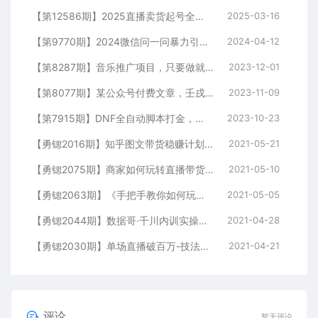
【第12586期】2025直播卖货起号全攻略，助力商家或个人快速上手，全程干货
2025-03-16
【第9770期】2024微信问一问暴力引流操作，单个日引200+创业粉！
2024-04-12
【第8287期】音乐推广项目，只要做就必赚钱！一天轻松300+！无脑操作，互联网小白的项目
2023-12-01
【第8077期】某公众号付费文章，壬戌癸亥月剧本之“锦鲤龙行”，见者好运
2023-11-09
【第7915期】DNF全自动脚本打金，不限制ip，0封，单设备收益200+
2023-10-23
【勇锶2016期】知乎图文带货稳赚计划，0成本操作，小白也可以一个月几千
2021-05-21
【勇锶2075期】商家如何玩转直播带货，找主播带货不再发愁
2021-05-10
【勇锶2063期】《手把手教你如何玩转直播带货》针对商家 内容干货 目的赚钱
2021-05-05
【勇锶2044期】数据哥·千川内训实操课，轻松获取流量，直播带货变现（视频-无水印）
2021-04-28
【勇锶2030期】单场直播破百万-技法大揭秘，4天-抖音直播电商实战训练营
2021-04-21
评论
暂无评论