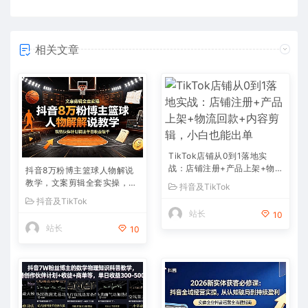
相关文章
TikTok店铺从0到1落地实
战：店铺注册+产品上架+物
抖音8万粉博主篮球人物解说
流回款+内容剪辑，小白也能
教学，文案剪辑全套实操，玩
抖音及TikTok
出单
转伙伴计划精选单日收益破千
抖音及TikTok
站长
10
站长
10