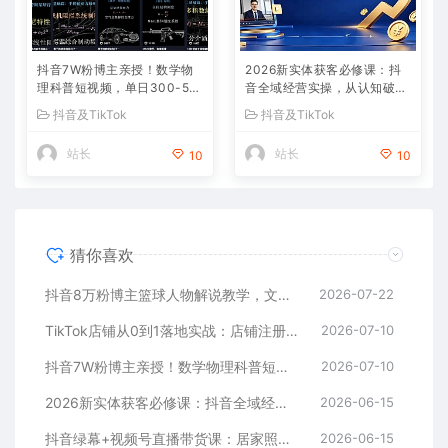
抖音7W粉博主亲授！数学物
2026新实体获客必修课：抖
理科普短视频，单日300-50
音全域经营实操，从认知破局
0，伙伴计划+收徒+商单全变
到持续盈利
抖音及TikTok
抖音及TikTok
现
站长
站长
10
10
猜你喜欢
抖音8万粉博主篮球人物解说教学，文案剪辑全套实操，玩转伙伴计划精选单日收益破千
2026-07-22
TikTok店铺从0到1落地实战：店铺注册+产品上架+物流回款+内容剪辑，小白也能出单
2026-07-10
抖音7W粉博主亲授！数学物理科普短视频，单日300-500，伙伴计划+收徒+商单全变现
2026-07-10
2026新实体获客必修课：抖音全域经营实操，从认知破局到持续盈利
2026-06-15
抖音绿幕+视频号直播带货课：居家照着稿子念起号，手机电脑双场景搭建全流程
2026-06-15