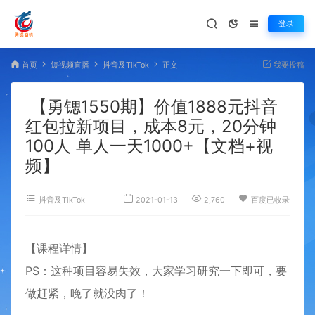
登录
首页
短视频直播
抖音及TikTok
正文
我要投稿
【勇锶1550期】价值1888元抖音
红包拉新项目，成本8元，20分钟
100人 单人一天1000+【文档+视
频】
抖音及TikTok
2021-01-13
2,760
百度已收录
【
课程
详情】
PS：这种项目容易失效，大家学习研究一下即可，要
做赶紧，晚了就没肉了！