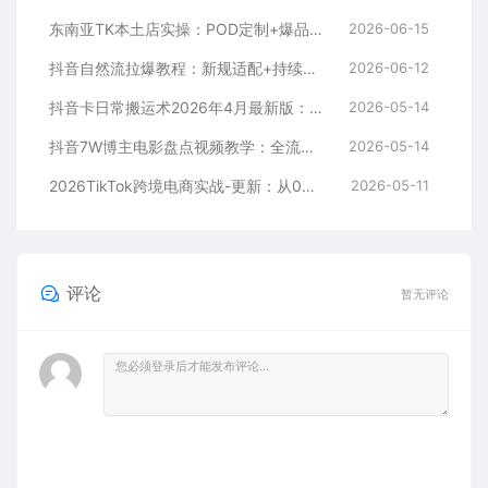
东南亚TK本土店实操：POD定制+爆品截流+暴力冷启动，0粉也能开橱窗带货
2026-06-15
抖音自然流拉爆教程：新规适配+持续更新，话术+投放+起号一站式实战教学（更新26年5月11）
2026-06-12
抖音卡日常搬运术2026年4月最新版：影视账号爆款涨粉玩法，外面售价5000元核心
2026-05-14
抖音7W博主电影盘点视频教学：全流程剪辑制作+收益开通+商单收徒，零基础快速变现
2026-05-14
2026TikTok跨境电商实战-更新：从0到1跑通注册选品上架，出单发货回款全流程手把手教学
2026-05-11
评论
暂无评论