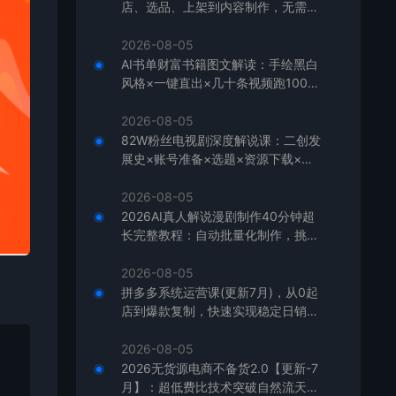
店、选品、上架到内容制作，无需囤
货快速启动，月盈利过万
2026-08-05
AI书单财富书籍图文解读：手绘黑白
风格×一键直出×几十条视频跑1000
单×全流程拆解×新手可上手
2026-08-05
82W粉丝电视剧深度解说课：二创发
展史×账号准备×选题×资源下载×爆
款文案×配音×剪辑×封面×独家签约
2026-08-05
2026AI真人解说漫剧制作40分钟超
长完整教程：自动批量化制作，挑战
一人一天一部剧！
2026-08-05
拼多多系统运营课(更新7月)，从0起
店到爆款复制，快速实现稳定日销千
单，月利润破5万
2026-08-05
2026无货源电商不备货2.0【更新-7
月】：超低费比技术突破自然流天花