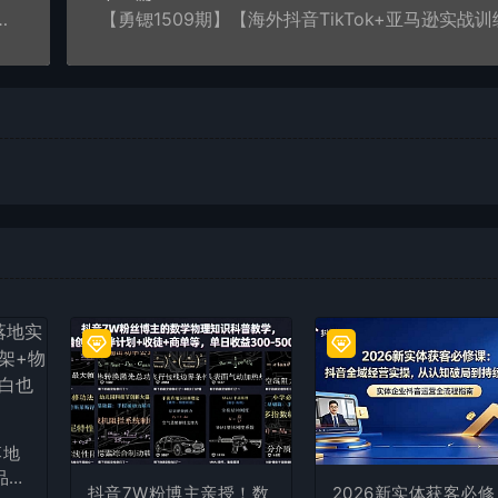
非OBS，可带货，可引流，可刷礼物（附全套软件）
落地
品上
抖音7W粉博主亲授！数
2026新实体获客必修