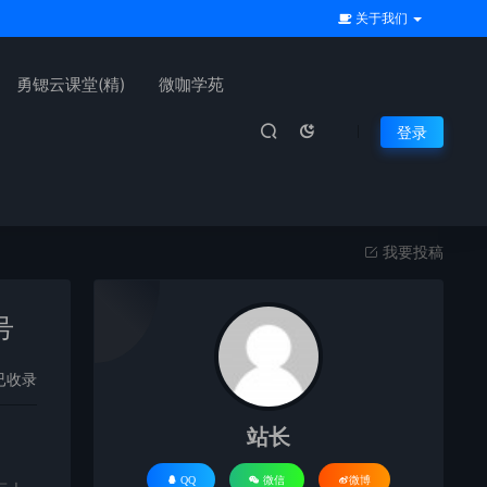
关于我们
勇锶云课堂(精)
微咖学苑
登录
我要投稿
号
已收录
站长
QQ
微信
微博