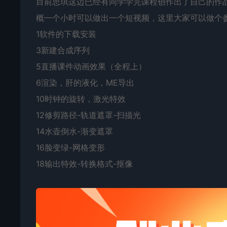
目前思琪这边已经有同学学完课程创作出了自己的作
概一个小时可以做出一个短视频，这里大家可以做个
1软件的下载安装
3新建合成序列
5直播课件动画效果（全程上）
6渲染，肝的液化，ME导出
10时钟的旋转，激光特效
12修剪路径-轨道遮罩-扫描光
14水壶倒水-渐变遮罩
16脸变绿-网格变形
18输出特效-转换格式-抠像