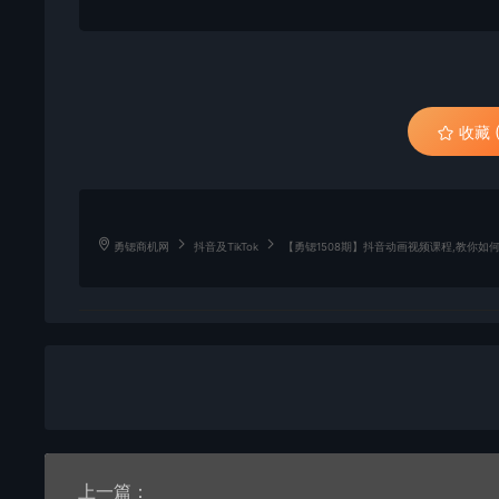
收藏 (
勇锶商机网
抖音及TikTok
【勇锶1508期】抖音动画视频课程,教你
上一篇：