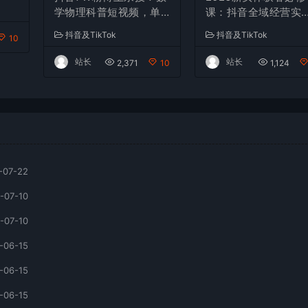
剪
学物理科普短视频，单
课：抖音全域经营实
日300-500，伙伴计划
操，从认知破局到持
抖音及TikTok
抖音及TikTok
10
+收徒+商单全变现
盈利
站长
站长
2,371
10
1,124
-07-22
-07-10
-07-10
-06-15
-06-15
-06-15