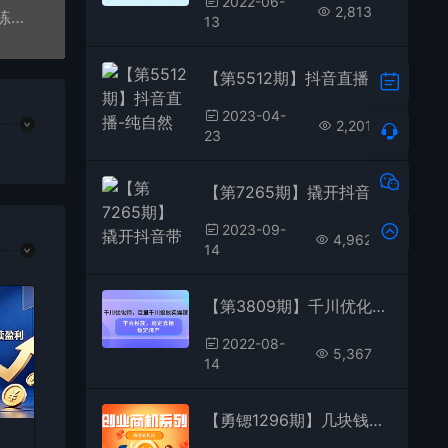
2022-06-
2,813
【勇锶1509期】【海外抖音TikTok+亚马逊实战训练营】带着你赚取海外版抖音的金桶
13
【第5512期】抖音直播-纯自然流量起号，起号逻辑 话术实操培训（更新至4月）
2023-04-
2,201
23
【第7265期】撬开抖音带货流量的终极密码 个位数单品很吃香 新手容易操作
2023-09-
4,962
14
【第3809期】千川优化师，巨量千川投放实操课，学会投放，稳定直播，稳定增产
2022-08-
5,367
14
【勇锶1296期】几块钱成本就可以起步的抖音网赚项目，变现方法很多，日赚50-300+