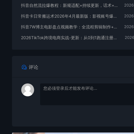
抖音自然流拉爆教程：新规适配+持续更新，话术+投放+起号一站式实战教学（更新26年5月11）
2026
抖音卡日常搬运术2026年4月最新版：影视账号爆款涨粉玩法，外面售价5000元核心
2026
抖音7W博主电影盘点视频教学：全流程剪辑制作+收益开通+商单收徒，零基础快速变现
2026
2026TikTok跨境电商实战-更新：从0到1跑通注册选品上架，出单发货回款全流程手把手教学
2026
评论