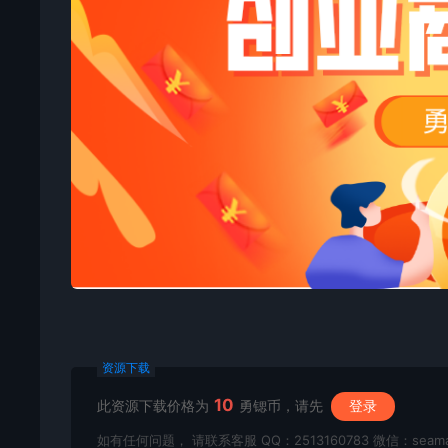
资源下载
10
此资源下载价格为
勇锶币，请先
登录
如有任何问题， 请联系客服 QQ：2513160783 微信：seama