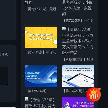
【勇锶1678期】最新
抖音影视号被评级申
诉方法视频教程
【第7235期】一个月
佣金5W，抖音蓝海AI
书单号暴力新玩法，
小白3分钟搞定一条
视频
【第2512期】带你玩
无评论
抖音带货之红绳手串
【勇锶1677期】抖音
带货 视频+图片资料
赚课程：不适宜最新
技术+零粉万人直播
间卡广场轻松带货
【第12834期】
【第13627期】2025
2025TikTok美区达人
抖音对账课：平台最
营销策略，视频带
新财务规则 掌握日均
货，直播带货，出海
10万+订单量级下精