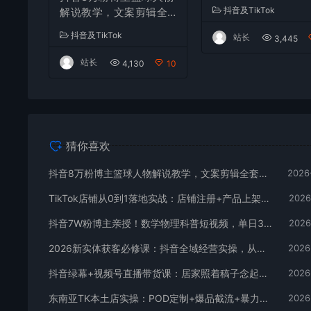
架+物流回款+内容
抖音及TikTok
解说教学，文案剪辑全
辑，小白也能出单
套实操，玩转伙伴计划
抖音及TikTok
站长
3,445
精选单日收益破千
站长
4,130
10
猜你喜欢
抖音8万粉博主篮球人物解说教学，文案剪辑全套实操，玩转伙伴计划精选单日收益破千
2026
TikTok店铺从0到1落地实战：店铺注册+产品上架+物流回款+内容剪辑，小白也能出单
2026
抖音7W粉博主亲授！数学物理科普短视频，单日300-500，伙伴计划+收徒+商单全变现
2026
2026新实体获客必修课：抖音全域经营实操，从认知破局到持续盈利
2026
抖音绿幕+视频号直播带货课：居家照着稿子念起号，手机电脑双场景搭建全流程
2026
东南亚TK本土店实操：POD定制+爆品截流+暴力冷启动，0粉也能开橱窗带货
2026