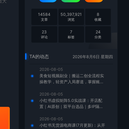
面大
14584
50,397,921
8
文章
浏览
收藏
23
7
24
评论
标签
分类
TA的动态
2026年8月6日 星期四
2026-08-05
美食短视频副业｜搬运二创全流程实
操教学，轻资产入局赛道，掌握账号
起号与带货实操方法
2026-08-05
小红书虚拟矩阵5.0实战课：开店配
置｜AI原创｜双平台选品｜多IP隔离
｜测怼店铺工作室批量变现实操教学
2026-08-05
小红书无货源电商课(7月更新)：从开