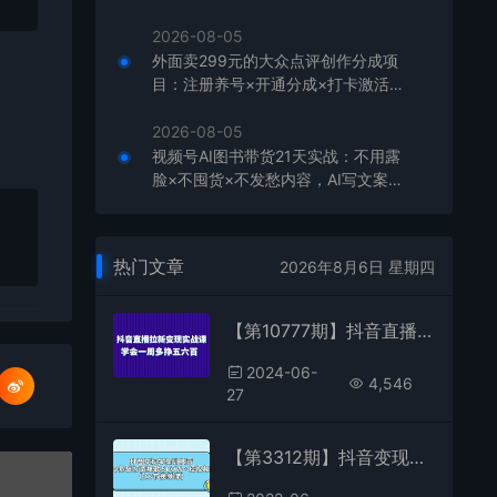
板，单店月利润1-3万元
2026-08-05
外面卖299元的大众点评创作分成项
目：注册养号×开通分成×打卡激活×
AI批量笔记×次日见收益，月入1w+
2026-08-05
视频号AI图书带货21天实战：不用露
脸×不囤货×不发愁内容，AI写文案做
视频挂小黄车，佣金50%+爆单
热门文章
2026年8月6日 星期四
【第10777期】抖音直播拉新变现实操课，学会一周多挣五六百
2024-06-
4,546
27
【第3312期】抖音变现实操训练营：0基础打造爆款500W+短视频（26节视频课）