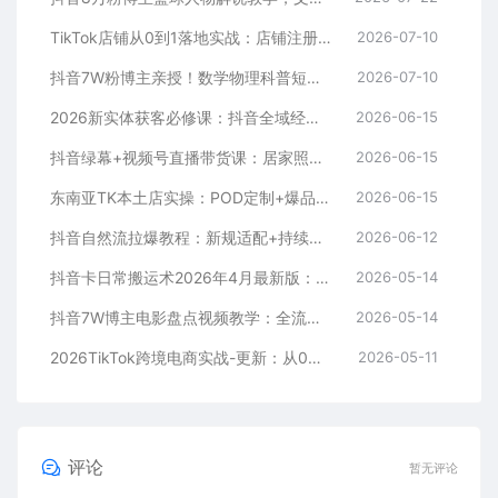
TikTok店铺从0到1落地实战：店铺注册+产品上架+物流回款+内容剪辑，小白也能出单
2026-07-10
抖音7W粉博主亲授！数学物理科普短视频，单日300-500，伙伴计划+收徒+商单全变现
2026-07-10
2026新实体获客必修课：抖音全域经营实操，从认知破局到持续盈利
2026-06-15
抖音绿幕+视频号直播带货课：居家照着稿子念起号，手机电脑双场景搭建全流程
2026-06-15
东南亚TK本土店实操：POD定制+爆品截流+暴力冷启动，0粉也能开橱窗带货
2026-06-15
抖音自然流拉爆教程：新规适配+持续更新，话术+投放+起号一站式实战教学（更新26年5月11）
2026-06-12
抖音卡日常搬运术2026年4月最新版：影视账号爆款涨粉玩法，外面售价5000元核心
2026-05-14
抖音7W博主电影盘点视频教学：全流程剪辑制作+收益开通+商单收徒，零基础快速变现
2026-05-14
2026TikTok跨境电商实战-更新：从0到1跑通注册选品上架，出单发货回款全流程手把手教学
2026-05-11
评论
暂无评论