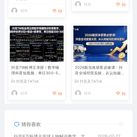
站长
10
站长
10
抖音7W粉博主亲授！数学物
2026新实体获客必修课：抖
理科普短视频，单日300-50
音全域经营实操，从认知破局
0，伙伴计划+收徒+商单全变
到持续盈利
抖音及TikTok
抖音及TikTok
现
站长
站长
10
10
猜你喜欢
抖音8万粉博主篮球人物解说教学，文案剪辑全套实操，玩转伙伴计划精选单日收益破千
2026-07-22