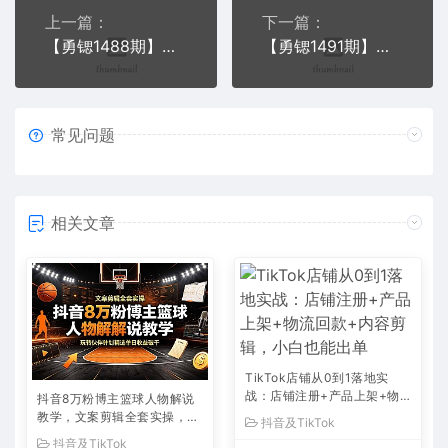
上一篇：
下一篇：
【勇锶1488期】《抖音原创作者内容训练营》0基础+0资源+0经验，也能月入万元
【勇锶1491期】白狼抖音养生茶和无限连怼批量玩法+无人直播黑科技教程
常见问题
相关文章
TikTok店铺从0到1落地实
战：店铺注册+产品上架+物
抖音8万粉博主篮球人物解说
流回款+内容剪辑，小白也能
教学，文案剪辑全套实操，玩
抖音及TikTok
出单
转伙伴计划精选单日收益破千
抖音及TikTok