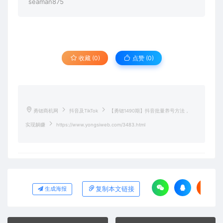
seaman875
收藏 (0)
点赞 (
0
)
勇锶商机网
抖音及TikTok
【勇锶1490期】抖音批量养号方法，
实现躺赚
https://www.yongsiweb.com/3483.html
复制本文链接
生成海报