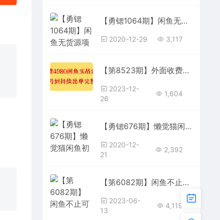
【勇锶1064期】闲鱼无货源项目：0基础玩转闲鱼价格差&信息差，轻松月入过万元
2020-12-29
3,117
【第8523期】外面收费4980闲鱼无货源实战教程 单号4000+
2023-12-
1,604
26
【勇锶676期】懒觉猫闲鱼初级+高级课程 – 副业月入过万实操讲解 纯干货（无水印）
2020-12-
2,392
21
【第6082期】闲鱼不止可以买卖还可以这样玩，我靠这个方法年入20W
2023-06-
4,119
13