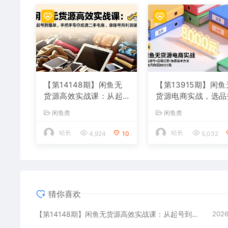
【第14148期】闲鱼无
【第13915期】闲鱼
货源高效实战课：从起
货源电商实战，选品
号到爆单，手把手带你
巧+店铺运营+独家
闲鱼类
闲鱼类
吃透二手电商，单账号
方法，单店月利润80
月利润破万
元
站长
站长
4,924
10
5,032
猜你喜欢
【第14148期】闲鱼无货源高效实战课：从起号到爆单，手把手带你吃透二手电商，单账号月利润破万
2026