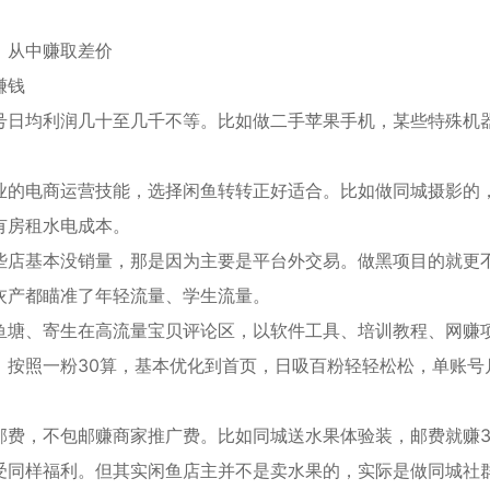
，从中赚取差价
赚钱
号日均利润几十至几千不等。比如做二手苹果手机，某些特殊机
业的电商运营技能，选择闲鱼转转正好适合。比如做同城摄影的
有房租水电成本。
些店基本没销量，那是因为主要是平台外交易。做黑项目的就更
灰产都瞄准了年轻流量、学生流量。
鱼塘、寄生在高流量宝贝评论区，以软件工具、培训教程、网赚
，按照一粉30算，基本优化到首页，日吸百粉轻轻松松，单账号
邮费，不包邮赚商家推广费。比如同城送水果体验装，邮费就赚
受同样福利。但其实闲鱼店主并不是卖水果的，实际是做同城社