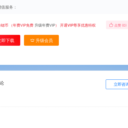
增值服务：
勇锶币
（年费VIP免费
升级年费VIP
）
开通VIP尊享优惠特权
点赞 (
0
)
立即下载
升级会员
论
立即咨