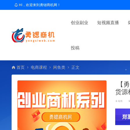
HI，欢迎来到勇锶商机网！
创业副业
短视频直播
投稿
首页
电商课程
闲鱼类
正文
【勇
货源
站长
郑