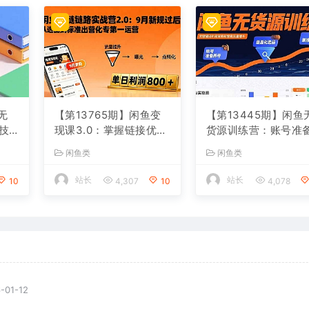
无
【第13765期】闲鱼变
【第13445期】闲鱼
技
现课3.0：掌握链接优
货源训练营：账号准
出单
化、流量提升、商业变
养号/垂直化选品/黑
闲鱼类
闲鱼类
00
现，单日利润800+
法，0基础30天盈利
南
站长
站长
10
4,307
10
4,078
-01-12