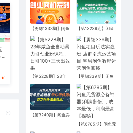
【勇锶1333期】闲鱼
【第13239期】闲鱼
项目玩法实战最新教
电商实战课9.0：从养
程 多号批量操作 一个
号到爆单，权重提升
月收益几万
秘籍，选品上架全流
无
程
备
搜玩
指
【第5228期】23年
【勇锶339期】闲鱼
10
咸鱼全自动暴力引创
项目玩法实战班 店群
业粉课程，日引
引流运营项目 宅男闲
100+三天出效果
鱼教程运营闲鱼赚钱
【第3240期】闲鱼卖
货实战课，简单直接
【第6785期】闲鱼无
粗暴，带你玩转闲鱼-
货源必备神器(利润翻
百万利润-独创玩法