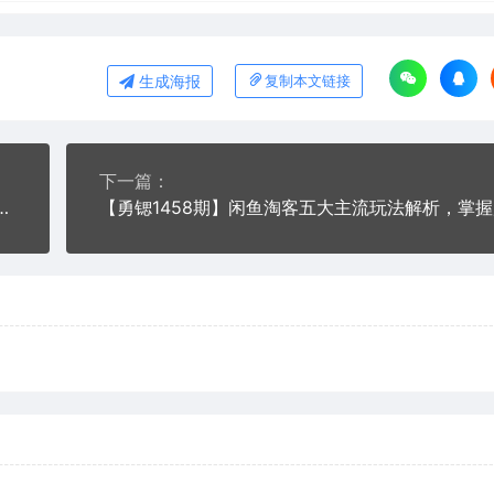
生成海报
复制本文链接
下一篇：
新手没经验学闲鱼卖货，3周卖货收入2万（价值889）