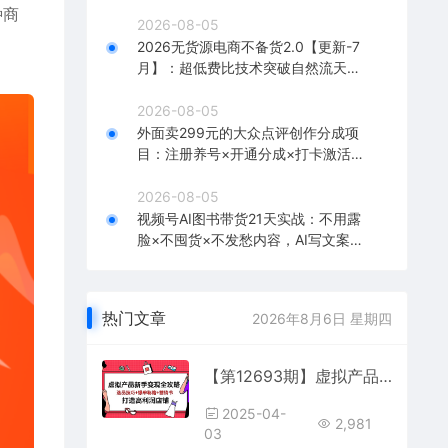
单，月利润破5万
种商
2026-08-05
2026无货源电商不备货2.0【更新-7
月】：超低费比技术突破自然流天花
板，单店月利润1-3万元
2026-08-05
外面卖299元的大众点评创作分成项
目：注册养号×开通分成×打卡激活×
AI批量笔记×次日见收益，月入1w+
2026-08-05
视频号AI图书带货21天实战：不用露
脸×不囤货×不发愁内容，AI写文案做
视频挂小黄车，佣金50%+爆单
热门文章
2026年8月6日 星期四
【第12693期】虚拟产品新手变现全攻略，选品技巧+爆单秘籍+营销书，打造高利润店铺
2025-04-
2,981
03