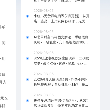
｜测怼店铺工作室批量变现实操教学
2026-08-05
小红书无货源电商课(7月更新)：从开
店、选品、上架到内容制作，无需囤
货快速启动，月盈利过万
器单
2026-08-05
AI书单财富书籍图文解读：手绘黑白
风格×一键直出×几十条视频跑1000
，同
单×全流程拆解×新手可上手
2026-08-05
不用
82W粉丝电视剧深度解说课：二创发
展史×账号准备×选题×资源下载×爆
款文案×配音×剪辑×封面×独家签约
项目
2026-08-05
2026AI真人解说漫剧制作40分钟超
月入
长完整教程：自动批量化制作，挑战
一人一天一部剧！
2026-08-05
3元左
拼多多系统运营课(更新7月)，从0起
群拼
店到爆款复制，快速实现稳定日销千