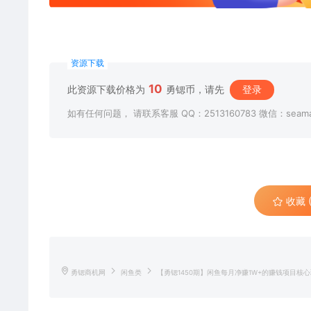
资源下载
10
此资源下载价格为
勇锶币，请先
登录
如有任何问题， 请联系客服 QQ：2513160783 微信：seama
收藏 (
勇锶商机网
闲鱼类
【勇锶1450期】闲鱼每月净赚1W+的赚钱项目