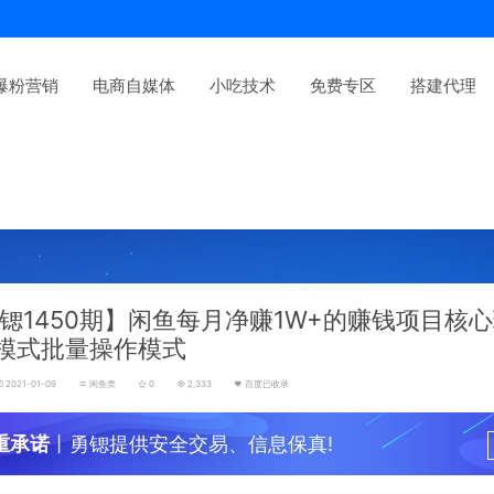
爆粉营销
电商自媒体
小吃技术
免费专区
搭建代理
锶1450期】闲鱼每月净赚1W+的赚钱项目核
模式批量操作模式
2021-01-09
闲鱼类
0
2,333
百度已收录
重承诺
丨勇锶提供安全交易、信息保真!