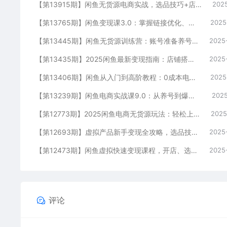
【第13915期】闲鱼无货源电商实战，选品技巧+店铺运营+独家出单方法，单店月利润8000元
2025
【第13765期】闲鱼变现课3.0：掌握链接优化、流量提升、商业变现，单日利润800+
2025
【第13445期】闲鱼无货源训练营：账号准备养号/垂直化选品/黑搜玩法，0基础30天盈利指南
2025
【第13435期】2025闲鱼最新变现指南：店铺搭建实操，爆款产品起号，全流程运营
2025
【第13406期】闲鱼从入门到高阶教程：0成本电商创业，掌握闲鱼卖货核心方法论与实战技巧
2025
【第13239期】闲鱼电商实战课9.0：从养号到爆单，权重提升秘籍，选品上架全流程
2025
【第12773期】2025闲鱼电商无货源玩法：轻松上手无需囤货，掌握核心技巧快速出单
2025
【第12693期】虚拟产品新手变现全攻略，选品技巧+爆单秘籍+营销书，打造高利润店铺
2025
【第12473期】闲鱼虚拟快速变现课程，开店、选品、优化一网打尽，助你每天变现50-300
2025
评论