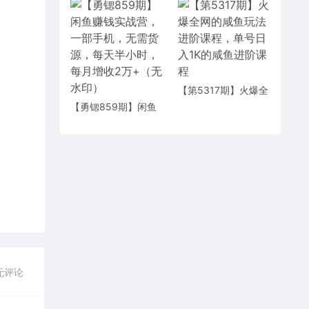
倍)，成本最低，利润
最高【揭秘】
【第5317期】火爆全
网的咸鱼玩法进阶课
【勇锶859期】闲鱼
程，单号日入1K的咸
赚钱实战营，一部手
鱼进阶课程
机，无需货源，每天
半小时，每月增收2万
+（无水印）
无评论