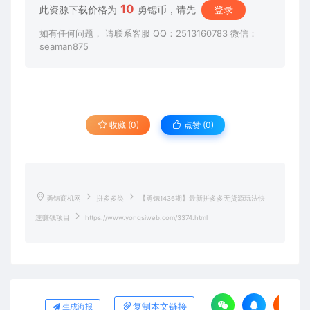
10
此资源下载价格为
勇锶币，请先
登录
如有任何问题， 请联系客服 QQ：2513160783 微信：
seaman875
收藏 (0)
点赞 (
0
)
勇锶商机网
拼多多类
【勇锶1436期】最新拼多多无货源玩法快
速赚钱项目
https://www.yongsiweb.com/3374.html
复制本文链接
生成海报