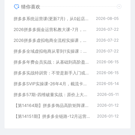
猜你喜欢
拼多多系统运营课(更新7月)，从0起店到爆款复制，快速实现稳定日销千单，月利润破5万
2026-08-05
2026拼多多掘金运营私教大课-7月，流量推广定价申诉全覆盖，一套打法稳定店铺长期出单
2026-07-22
2026拼多多虚拟电商全流程实操课，开店选品插件自动化，多店矩阵运营新手避坑全套教学
2026-07-22
拼多多全域虚拟电商从零到1实操课：平台入驻+选品+自动上架+阿奇索配置+自动发货全流程
2026-07-22
拼多多年费会员实战：从基础到高阶盈利，干货拉满，诊断+推广+活动全教
2026-06-15
拼多多实战特训营：不管是新手入门或老商家冲量，都有实操方法，跟着学，少走弯路
2026-06-15
拼多多SVIP实操课-26年4月，截流卡大促+无痕涨价+无限群爆款+AI赋能爆单新玩法，带你打爆店铺
2026-05-14
拼多多57期-四维破量实战：原价上大促+裂变+极速推+进2退1，月销50W店操作案例
2026-05-11
【第14164期】拼多多饰品高阶矩阵课，铺款策略、全站托管、店群布局，矩阵运营，打造月利润5万+店
2026-01-12
【第14151期】拼多多全链路-12月运营课，爆款打造、卡投产技术、活动破局，店铺单日利润破万
2026-01-12