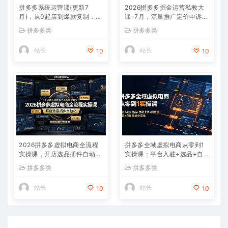
拼多多系统运营课(更新7
2026拼多多掘金运营私教大
月)，从0起店到爆款复制，快
课-7月，流量推广定价申诉全
速实现稳定日销千单，月利润
覆盖，一套打法稳定店铺长期
拼多多类
拼多多类
破5万
出单
站长
站长
10
10
2026拼多多虚拟电商全流程
拼多多全域虚拟电商从零到1
实操课，开店选品插件自动
实操课：平台入驻+选品+自
化，多店矩阵运营新手避坑全
动上架+阿奇索配置+自动发
拼多多类
拼多多类
套教学
货全流程
站长
站长
10
10