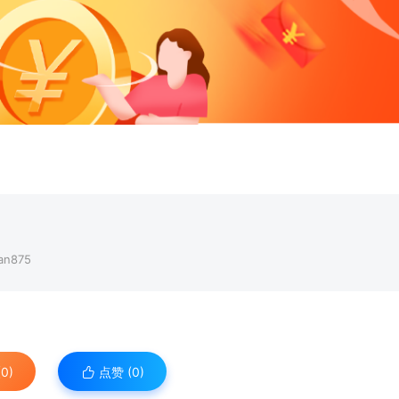
n875
0)
点赞 (
0
)