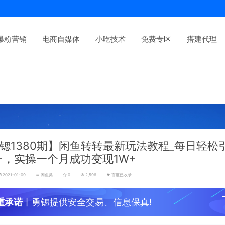
爆粉营销
电商自媒体
小吃技术
免费专区
搭建代理
锶1380期】闲鱼转转最新玩法教程_每日轻松
0+，实操一个月成功变现1W+
2021-01-09
闲鱼类
0
2,596
百度已收录
重承诺
丨勇锶提供安全交易、信息保真!