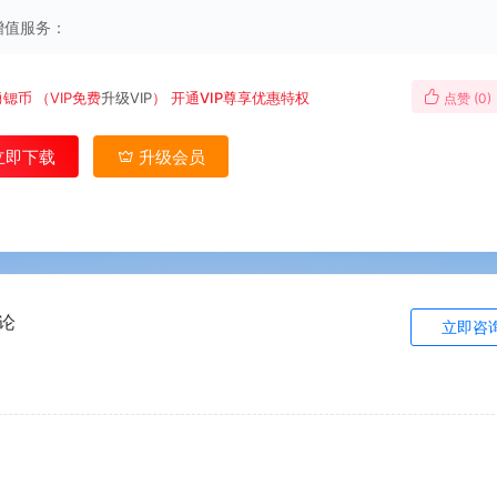
增值服务：
勇锶币
（VIP免费
升级VIP
）
开通VIP尊享优惠特权
点赞 (
0
)
立即下载
升级会员
论
立即咨