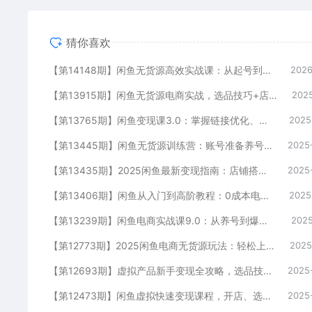
猜你喜欢
【第14148期】闲鱼无货源高效实战课：从起号到爆单，手把手带你吃透二手电商，单账号月利润破万
2026
【第13915期】闲鱼无货源电商实战，选品技巧+店铺运营+独家出单方法，单店月利润8000元
2025
【第13765期】闲鱼变现课3.0：掌握链接优化、流量提升、商业变现，单日利润800+
2025
【第13445期】闲鱼无货源训练营：账号准备养号/垂直化选品/黑搜玩法，0基础30天盈利指南
2025
【第13435期】2025闲鱼最新变现指南：店铺搭建实操，爆款产品起号，全流程运营
2025
【第13406期】闲鱼从入门到高阶教程：0成本电商创业，掌握闲鱼卖货核心方法论与实战技巧
2025
【第13239期】闲鱼电商实战课9.0：从养号到爆单，权重提升秘籍，选品上架全流程
2025
【第12773期】2025闲鱼电商无货源玩法：轻松上手无需囤货，掌握核心技巧快速出单
2025
【第12693期】虚拟产品新手变现全攻略，选品技巧+爆单秘籍+营销书，打造高利润店铺
2025
【第12473期】闲鱼虚拟快速变现课程，开店、选品、优化一网打尽，助你每天变现50-300
2025