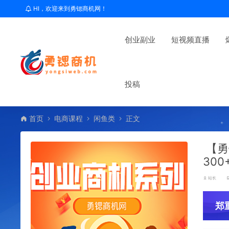
HI，欢迎来到勇锶商机网！
创业副业
短视频直播
投稿
首页
电商课程
闲鱼类
正文
【勇
30
站长
郑