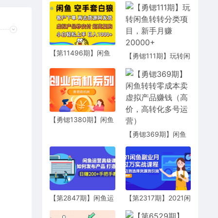
【第11496期】闲鱼
【勇锶111期】玩转闲
空手套白狼 客户下单
鱼转转分类项目，新
再去货源网发货 秒交
手月赚20000+
付 高复购 轻松上手
【勇锶1380期】闲鱼
转转最新玩法教程_每
【勇锶369期】闲鱼
日轻松引精准粉
转转零成本卖虚拟产
300+，实操一个月成
品赚钱（高价，高转
功变现1W+
化多号运营）
【第2847期】闲鱼运
【第2317期】2021闲
营高级课程：如何发
鱼副业月入过万实战
布产品 打造爆款 日赚
课程：从开店到选择