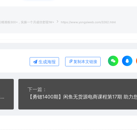
精准粉300+，实操一个月成功变现1W+
https://www.yongsiweb.com/3262.html
生成海报
复制本文链接
下一篇：
【勇锶1376期】龟课最新闲鱼项目玩法实战教程_全新升级月收益几千到几万