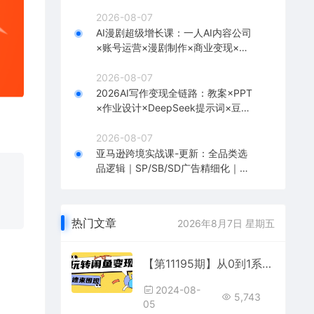
台挂载×剪辑实操×违规处理全流程
2026-08-07
AI漫剧超级增长课：一人AI内容公司
×账号运营×漫剧制作×商业变现×从0
到1全流程实战
2026-08-07
2026AI写作变现全链路：教案×PPT
×作业设计×DeepSeek提示词×豆包
WPS AI×淘宝接单×闲鱼开店×通过AI
賺钱
2026-08-07
亚马逊跨境实战课-更新：全品类选
品逻辑｜SP/SB/SD广告精细化｜新
品打爆旺季爆单全套运营教程
热门文章
2026年8月7日 星期五
【第11195期】从0到1系统玩转闲鱼变现，教你核心选品思维，提升产品曝光及转化率
2024-08-
5,743
05