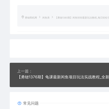
勇锶商机网
闲鱼类
【勇锶1380期】闲鱼转转最新玩法教程_每日轻松引
上一篇：
常见问题