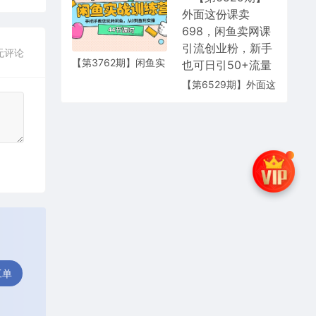
200+手把手教学
货源到引流，全程实
战教学
无评论
【第3762期】闲鱼实
战训练营：手把手教
【第6529期】外面这
您玩转闲鱼，从0到
份课卖 698，闲鱼卖
盈利实操（44节课
网课引流创业粉，新
时）
手也可日引50+流量
工单