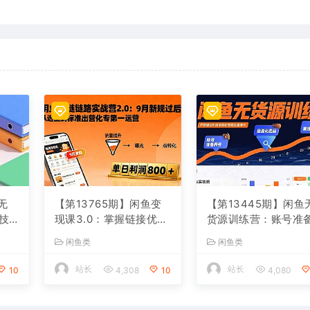
无
【第13765期】闲鱼变
【第13445期】闲鱼
技
现课3.0：掌握链接优
货源训练营：账号准
出单
化、流量提升、商业变
养号/垂直化选品/黑
闲鱼类
闲鱼类
00
现，单日利润800+
法，0基础30天盈利
南
站长
站长
10
4,308
10
4,080