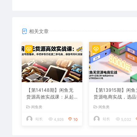
相关文章
【第14148期】闲鱼无
【第13915期】闲鱼
货源高效实战课：从起
货源电商实战，选品
号到爆单，手把手带你
巧+店铺运营+独家
闲鱼类
闲鱼类
吃透二手电商，单账号
方法，单店月利润80
月利润破万
元
站长
站长
4,926
10
5,032