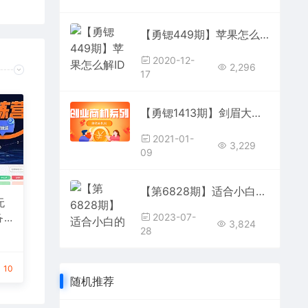
【勇锶449期】苹果怎么解ID锁？最新苹果ID锁解锁技术方法公布
2020-12-
2,296
17
【勇锶1413期】剑眉大侠:猫客闲鱼实战班第1期,操作简单0成本单号日赚400+
2021-01-
3,229
09
【第6828期】适合小白的0成本咸鱼电商项目，一部手机，教你如何日入500+的保姆级教程
无
备
2023-07-
3,824
28
搜玩
指
10
随机推荐