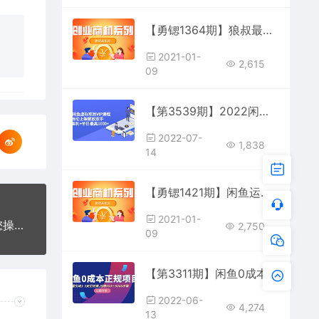
【勇锶1364期】狼叔最新闲鱼被动引流教程_打造一个可以赚钱的IP独家秘笈
2021-01-
2,615
09
【第3539期】2022闲鱼虚拟项目VIP课程，卖出自动上架解放双手 稳定盈利+单日最高1000+
2022-07-
1,838
14
【勇锶1421期】闲鱼运营 闲鱼如何快速卖货精准引流打造私域流量池
2021-01-
【勇锶1400期】闲鱼无货源电商课程第17期 助力您操作闲鱼月收过万 直播4节+录播29节实操
2,750
09
【第3311期】闲鱼0成本无货源正规项目，无需引流1-3天见效果，日入500-5000（价值6980）
2022-06-
4,274
13