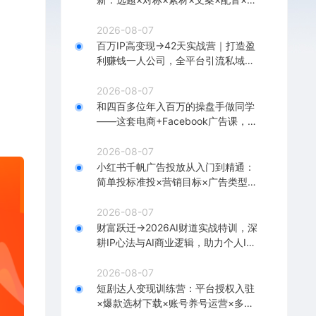
辑×2天开精选×7天通9项权益
2026-08-07
百万IP高变现→42天实战营｜打造盈
利赚钱一人公司，全平台引流私域转
化批量成交积累客户案例
2026-08-07
和四百多位年入百万的操盘手做同学
——这套电商+Facebook广告课，让
你不再靠猜【原创双语字幕】
2026-08-07
小红书千帆广告投放从入门到精通：
简单投标准投×营销目标×广告类型×
出价定向×计划优化×实战搭建
2026-08-07
财富跃迁→2026AI财道实战特训，深
耕IP心法与AI商业逻辑，助力个人IP
落地财富变现
2026-08-07
短剧达人变现训练营：平台授权入驻
×爆款选材下载×账号养号运营×多平