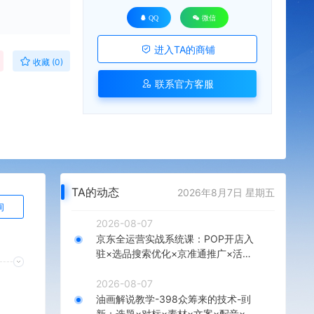
QQ
微信
进入TA的商铺
收藏 (0)
联系官方客服
TA的动态
2026年8月7日 星期五
询
2026-08-07
京东全运营实战系统课：POP开店入
驻×选品搜索优化×京准通推广×活动
营销×数据分析×店铺星级×自营VC
2026-08-07
油画解说教学-398众筹来的技术-刯
新：选题×对标×素材×文案×配音×剪