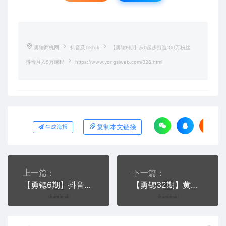
勇锶商机网
抖音及TikTok
【勇锶9期】从0起步打造100万粉丝
抖音月入5万课程
https://www.yongsiweb.com/326.html
复制本文链接
生成海报
上一篇：
下一篇：
【勇锶6期】抖音热门短视频教程 抖音拍摄技术 手指舞鬼步舞蹈朋友圈
【勇锶32期】黄岛主精英会课程：抖音女粉玩法减肥精准粉获取以及变现日赚300+（视频）