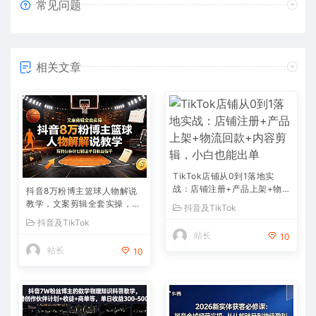
常见问题
相关文章
TikTok店铺从0到1落地实
战：店铺注册+产品上架+物
抖音8万粉博主篮球人物解说
流回款+内容剪辑，小白也能
教学，文案剪辑全套实操，玩
抖音及TikTok
出单
转伙伴计划精选单日收益破千
抖音及TikTok
站长
10
站长
10