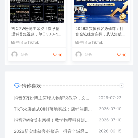
抖音7W粉博主亲授！数学物
2026新实体获客必修课：抖
理科普短视频，单日300-50
音全域经营实操，从认知破局
0，伙伴计划+收徒+商单全变
到持续盈利
抖音及TikTok
抖音及TikTok
现
站长
站长
10
10
猜你喜欢
抖音8万粉博主篮球人物解说教学，文案剪辑全套实操，玩转伙伴计划精选单日收益破千
2026-07-22
TikTok店铺从0到1落地实战：店铺注册+产品上架+物流回款+内容剪辑，小白也能出单
2026-07-10
抖音7W粉博主亲授！数学物理科普短视频，单日300-500，伙伴计划+收徒+商单全变现
2026-07-10
2026新实体获客必修课：抖音全域经营实操，从认知破局到持续盈利
2026-06-15