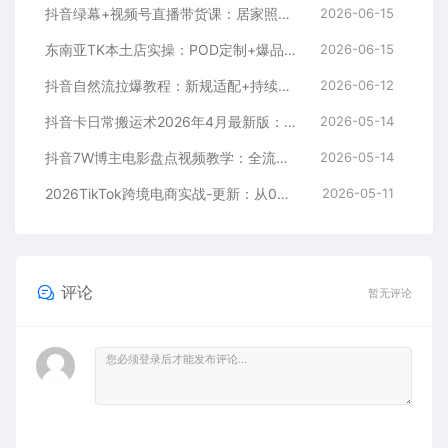
抖音绿幕+视频号直播带货课：居家照着稿子念起号，手机电脑双场景搭建全流程
2026-06-15
东南亚TK本土店实操：POD定制+爆品截流+暴力冷启动，0粉也能开橱窗带货
2026-06-15
抖音自然流拉爆教程：新规适配+持续更新，话术+投放+起号一站式实战教学（更新26年5月11）
2026-06-12
抖音卡日常搬运术2026年4月最新版：影视账号爆款涨粉玩法，外面售价5000元核心
2026-05-14
抖音7W博主电影盘点视频教学：全流程剪辑制作+收益开通+商单收徒，零基础快速变现
2026-05-14
2026TikTok跨境电商实战-更新：从0到1跑通注册选品上架，出单发货回款全流程手把手教学
2026-05-11
评论
暂无评论