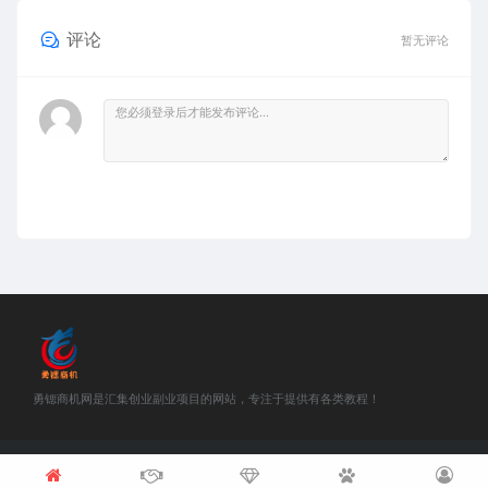
评论
暂无评论
勇锶商机网是汇集创业副业项目的网站，专注于提供有各类教程！
©2018-2021 勇锶商机网 站内部分资源收集于网络，若侵犯了您的合法
权益，请联系我们删除！
浙ICP备18048457号-1