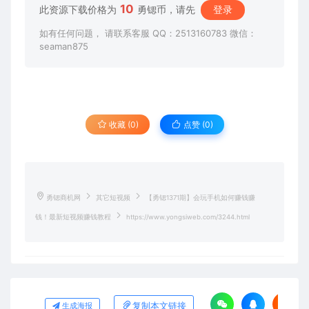
10
此资源下载价格为
勇锶币，请先
登录
如有任何问题， 请联系客服 QQ：2513160783 微信：
seaman875
收藏 (0)
点赞 (
0
)
勇锶商机网
其它短视频
【勇锶1371期】会玩手机如何赚钱赚
钱！最新短视频赚钱教程
https://www.yongsiweb.com/3244.html
复制本文链接
生成海报