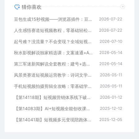
猜你喜欢
豆包生成15秒视频——浏览器插件：豆包/Dola 视频图片无水印下载 + 解锁15秒视频生成
2026-07-22
人生感悟赛道短视频教程，零基础轻松上手，AI文案剪辑全套实操可批量出片
2026-07-22
起号难？没流量？不会变现？全域短视频课帮你打通爆款账号+选品爆单+直播带货
2026-07-10
秋水影视解说独家精选课：文案速通+AI指令+字幕预设+BGM库，手把手实操教学零基础可学
2026-05-14
第三军迷新闻解说全套教程：建号+选题+文案+配音+剪辑+封面+发布一站式教学
2026-05-14
风景类赛道短视频运营教学：诗词文学中式美学，新号养号对标账号定位，DOU+高性价比投放全流程
2026-05-11
手机短视频拍摄剪辑全攻略：零基础学稳定器运镜 + 剪映实操，小白快速变高手
2026-05-11
【第14118期】短视频营销体系线下破局课5.0，定位策划、AI赋能、投放优化，三天重构线上增长模型
2026-01-12
【第14083期】AI+短视频全能创收课，爆款生成、多平台运营、10+变现玩法，新手月入过万
2025-12-12
【第14041期】短视频多元变现陪跑体系，带货运营+种草计划+广告分成，多渠道变现月收益5万+
2025-12-05