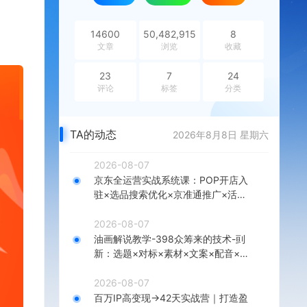
14600
50,482,915
8
文章
浏览
收藏
23
7
24
评论
标签
分类
TA的动态
2026年8月8日 星期六
2026-08-07
京东全运营实战系统课：POP开店入
驻×选品搜索优化×京准通推广×活动
营销×数据分析×店铺星级×自营VC
2026-08-07
油画解说教学-398众筹来的技术-刯
新：选题×对标×素材×文案×配音×剪
辑×2天开精选×7天通9项权益
2026-08-07
百万IP高变现→42天实战营｜打造盈