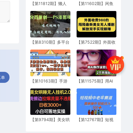
【第11812期】懒人
【第11602期】闲鱼
项目，多平台变现，
虚拟资产 日入2000+
看一部剧得25~60，
利用人性 让客户上瘾
海量短剧看不完
不停地复购
【第8310期】多平台
【第7522期】外面收
稳定变现5000+，爆
费980陌陌最新美女
火视频号的PS溶图项
无人播剧玩法 解放双
目，手把手教你
手实现躺赚（附100G
影视资源）
工单
【第10163期】手游
【第11575期】用AI
掘金最新玩法，单条
生成泳装美女跳舞短
视频变现1w+，一部
视频，2个月涨粉18
手机即可操作
万
【第9794期】美女哄
【第12767期】短视
睡无人挂机2.0，浅擦
频中老年赛道，操作
边拉爆流量不违规，
简单，多平台收益，