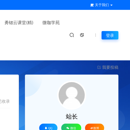
关于我们
勇锶云课堂(精)
微咖学苑
登录
我要投稿
已收录
站长
QQ
微信
微博