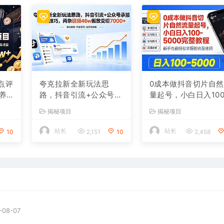
点评
夸克拉新全新玩法思
0成本做抖音切片自
养
路，抖音引流+公众号承
量起号，小白日入100
激活
接+转化技巧，两条视频
000
揭秘项目
揭秘项目
见收
46w播放 变现7000+
站长
站长
10
2,151
10
2,458
-08-07