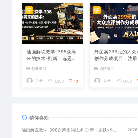
油画解说教学-398众筹
外面卖299元的大众
来的技术-刯新：选题×
创作分成项目：注册
对标×素材×文案×配音×
号×开通分成×打卡
创业类目
揭秘项目
剪辑×2天开精选×7天通
×AI批量笔记×次日
9项权益
益，月入1w+
站长
站长
3,200
10
1,600
猜你喜欢
油画解说教学-398众筹来的技术-刯新：选题×对标×素材×文案×配音×剪辑×2天开精选×7天通9项权益
2026