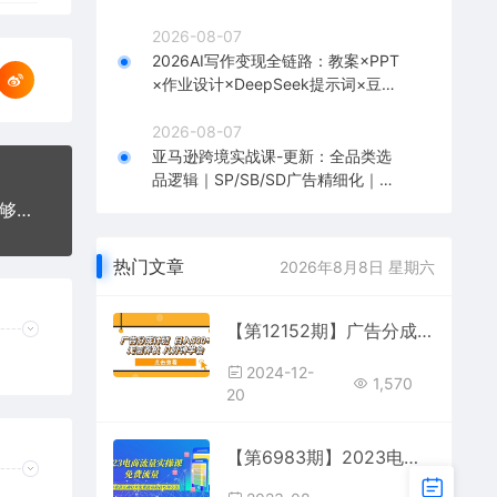
到1全流程实战
2026-08-07
2026AI写作变现全链路：教案×PPT
×作业设计×DeepSeek提示词×豆包
WPS AI×淘宝接单×闲鱼开店×通过AI
賺钱
2026-08-07
亚马逊跨境实战课-更新：全品类选
品逻辑｜SP/SB/SD广告精细化｜新
品打爆旺季爆单全套运营教程
【勇锶1209期】全新的淘客玩法：什么样的媒体能够申请“商品推广功能”？
热门文章
2026年8月8日 星期六
【第12152期】广告分成计划 日入500+ 无需养机 几分钟学会
2024-12-
1,570
20
【第6983期】2023电商流量实操课-免费流量，学会可收获正确打开免费流量的技巧和方法