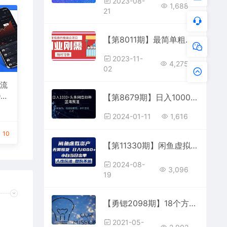
2023-08-
1,688
21
【第8011期】最简单粗暴的撸美金项目 会打字就能轻松赚美金
2023-11-
4,275
02
然流
-5
【第8679期】日入1000+头条网盘拉新蓝海赛道，简单操作，保姆级教程，多种变现方式
2024-01-11
1,616
10
【第11330期】闲鱼虚拟资产 无需囤货 日入1000+ 小白当日出单
2024-08-
3,096
19
【勇锶2098期】18个方法帮你提升用户忠诚度，让用户对你的产品着迷
2021-05-