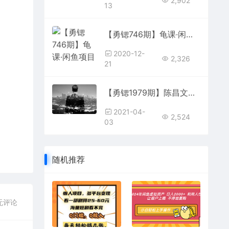
2,902
13
【勇锶746期】龟课·闲鱼项目玩法实战班第12期，操作10天左右利润有8000元细节玩法
2020-12-
2,326
21
【勇锶1979期】陈昌文创业 创业就是搞流量
2021-04-
2,524
03
随机推荐
无评论