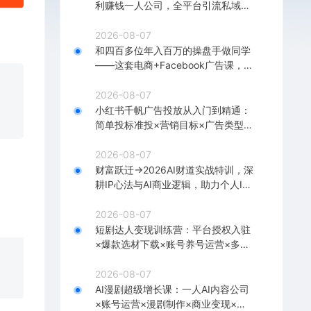
利赚钱一人公司，全平台引流私域转
化批量成交积累客户案例
2026-08-07
和四百多位年入百万的操盘手做同学
——这套电商+Facebook广告课，让
你不再靠猜【原创双语字幕】
2026-08-07
小红书千帆广告投放从入门到精通：
简单投标准投×营销目标×广告类型×
出价定向×计划优化×实战搭建
2026-08-07
财富跃迁→2026AI财道实战特训，深
耕IP心法与AI商业逻辑，助力个人IP
落地财富变现
2026-08-07
短剧达人变现训练营：平台授权入驻
×爆款选材下载×账号养号运营×多平
台挂载×剪辑实操×违规处理全流程
2026-08-07
AI漫剧超级增长课：一人AI内容公司
×账号运营×漫剧制作×商业变现×从0