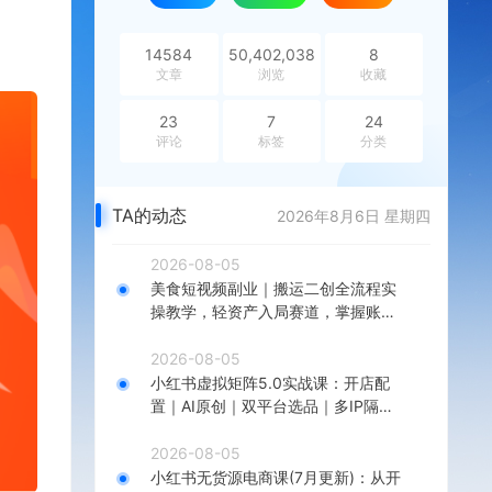
14584
50,402,038
8
文章
浏览
收藏
23
7
24
评论
标签
分类
TA的动态
2026年8月6日 星期四
2026-08-05
美食短视频副业｜搬运二创全流程实
操教学，轻资产入局赛道，掌握账号
起号与带货实操方法
2026-08-05
小红书虚拟矩阵5.0实战课：开店配
置｜AI原创｜双平台选品｜多IP隔离
｜测怼店铺工作室批量变现实操教学
2026-08-05
小红书无货源电商课(7月更新)：从开