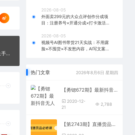
板，单店月利润1-3万元
2026-08-05
外面卖299元的大众点评创作分成项
目：注册养号×开通分成×打卡激活×
AI批量笔记×次日见收益，月入1w+
2026-08-05
视频号AI图书带货21天实战：不用露
脸×不囤货×不发愁内容，AI写文案做
【勇锶1320期】直播一阶最新教程 打通直播快速上手场场出单（价值1580元）
视频挂小黄车，佣金50%+爆单
热门文章
2026年8月6日 星期四
【勇锶672期】最新抖音无人直播教程，小白也能上手操作变现【无水印-课程】
2020-12-
2,788
21
【第2743期】直播货品必修课：五堂课程解析直播间选品、测品、排品、打品的底层运营逻辑