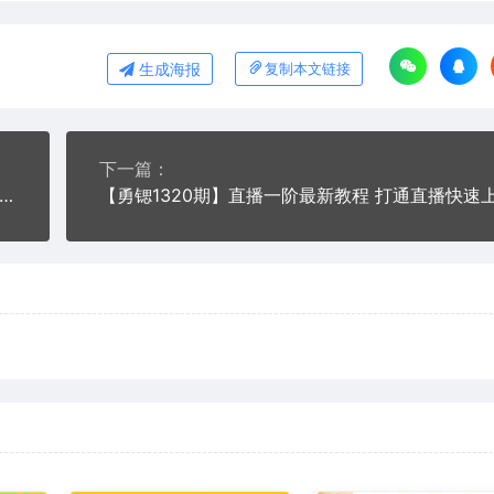
生成海报
复制本文链接
下一篇：
1097期】《21天转型线上直播训练营》让你2020年抓住直播红利，实现弯道超车(无水印)