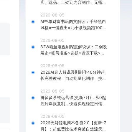
店、选品、上架到内容制作，无需囤
货快速启动，月盈利过万
2026-08-05
AI书单财富书籍图文解读：手绘黑白
风格×一键直出×几十条视频跑1000
单×全流程拆解×新手可上手
2026-08-05
82W粉丝电视剧深度解说课：二创发
展史×账号准备×选题×资源下载×爆
款文案×配音×剪辑×封面×独家签约
2026-08-05
2026AI真人解说漫剧制作40分钟超
长完整教程：自动批量化制作，挑战
一人一天一部剧！
2026-08-05
拼多多系统运营课(更新7月)，从0起
店到爆款复制，快速实现稳定日销千
单，月利润破5万
2026-08-05
2026无货源电商不备货2.0【更新-7
月】：超低费比技术突破自然流天花