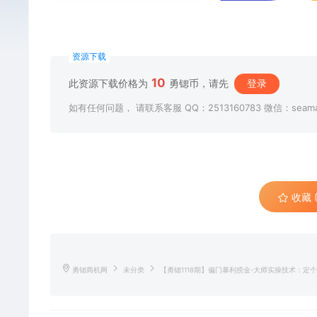
资源下载
10
此资源下载价格为
勇锶币，请先
登录
如有任何问题， 请联系客服 QQ：2513160783 微信：seama
收藏 (
勇锶商机网
未分类
【勇锶1118期】偏门暴利捞金-大师实操技术：定