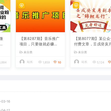
4微
【第8287期】音乐推广
【第8077期】某公众
项目，只要做就必赚
付费文章，壬戌癸亥
创业
钱！一天轻松300+！无
剧本之“锦鲤龙行”，
未分类
未分类
脑操作，互联网小白的
好运
项目
站长
站长
1,884
1,859
10
5,124
-03-16
-04-12