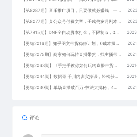
【第8287期】音乐推广项目，只要做就必赚钱！一天轻松300+！无脑操作，互联网小白的项目
2023
【第8077期】某公众号付费文章，壬戌癸亥月剧本之“锦鲤龙行”，见者好运
2023
【第7915期】DNF全自动脚本打金，不限制ip，0封，单设备收益200+
2023
【勇锶2016期】知乎图文带货稳赚计划，0成本操作，小白也可以一个月几千
2021
【勇锶2075期】商家如何玩转直播带货，找主播带货不再发愁
2021
【勇锶2063期】《手把手教你如何玩转直播带货》针对商家 内容干货 目的赚钱
2021
【勇锶2044期】数据哥·千川内训实操课，轻松获取流量，直播带货变现（视频-无水印）
2021
【勇锶2030期】单场直播破百万-技法大揭秘，4天-抖音直播电商实战训练营
2021
评论