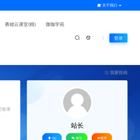
关于我们
勇锶云课堂(精)
微咖学苑
登录
我要投稿
已收录
站长
QQ
微信
微博