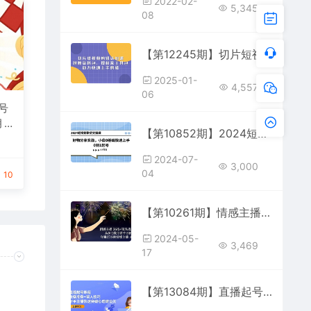
2022-02-
5,345
08
【第12245期】切片短视频剪辑认知课，附赠资料包、授权及工具包，助力快速上手剪辑
2025-01-
4,557
06
号
月
【第10852期】2024短视频带货实操课，好物分享实战，小白0基础快速上手，0到1起号
见者
2024-07-
3,000
04
10
【第10261期】情感主播 36技+镜头表现力：从0~1做月销千万的，年赚百万的情感主播-37节
2024-05-
3,469
17
【第13084期】直播起号课程：设备准备+留人技巧，新手主播快速突破心理建设关