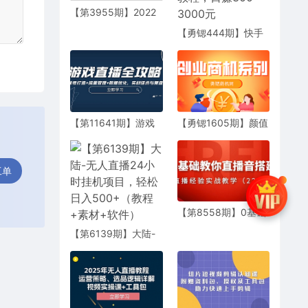
【第3955期】2022
抖音快手新人直播带
【勇锶444期】快手
货全套爆款直播资
抖音无人直播项目躺
料，看完不再恐播不
赚带货技术教程，日
再迷茫
赚300-3000元
【第11641期】游戏
【勇锶1605期】颜值
直播全攻略：精准账
普通、没有资源？12
号打造+流量管理+数
堂课教你从0变身成
据优化，实战话术与
为超级带货网红博主
工单
复盘技巧
【第8558期】0基础
教你直播音搭建系列
【第6139期】大陆-
课程
无人直播24小时挂机
项目，轻松日入500+
（教程+素材+软件）