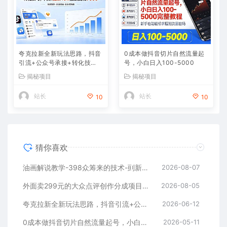
夸克拉新全新玩法思路，抖音
0成本做抖音切片自然流量起
引流+公众号承接+转化技
号，小白日入100-5000
巧，两条视频46w播放 变现7
揭秘项目
揭秘项目
000+
站长
站长
10
10
猜你喜欢
油画解说教学-398众筹来的技术-刯新：选题×对标×素材×文案×配音×剪辑×2天开精选×7天通9项权益
2026-08-07
外面卖299元的大众点评创作分成项目：注册养号×开通分成×打卡激活×AI批量笔记×次日见收益，月入1w+
2026-08-05
夸克拉新全新玩法思路，抖音引流+公众号承接+转化技巧，两条视频46w播放 变现7000+
2026-06-12
0成本做抖音切片自然流量起号，小白日入100-5000
2026-05-11