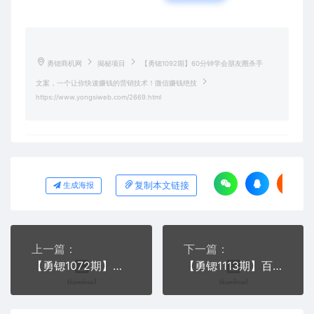
勇锶商机网
揭秘项目
【勇锶1092期】60分钟学会朋友圈杀手
文案，一个让你快速赚钱的营销技术！微信赚钱绝技
https://www.yongsiweb.com/2669.html
复制本文链接
生成海报
上一篇：
下一篇：
【勇锶1072期】《社群运营五行落地系统》从根源解决一切运营问题，揭秘日赚10万大咖共性
【勇锶1113期】百度传情小思路引流，设置易传播话术