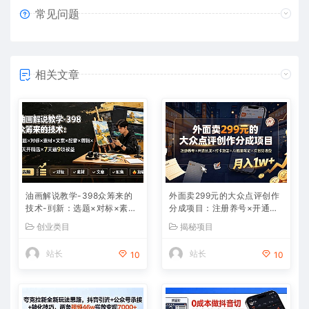
常见问题
相关文章
油画解说教学-398众筹来的
外面卖299元的大众点评创作
技术-刯新：选题×对标×素材
分成项目：注册养号×开通分
×文案×配音×剪辑×2天开精
成×打卡激活×AI批量笔记×次
创业类目
揭秘项目
选×7天通9项权益
日见收益，月入1w+
站长
站长
10
10