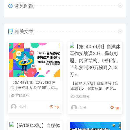
常见问题
相关文章
【第14121期】2025自媒体
【第14059期】自媒体写作实
商业体构建大课-第5期，流量
战课2.0，爆款标题、内容结
思维+内容体系+变现闭环，
构、IP打造，半年复制30万
实操教程
实操教程
打造个人可持续生意
粉月入10万+
站长
10
站长
10