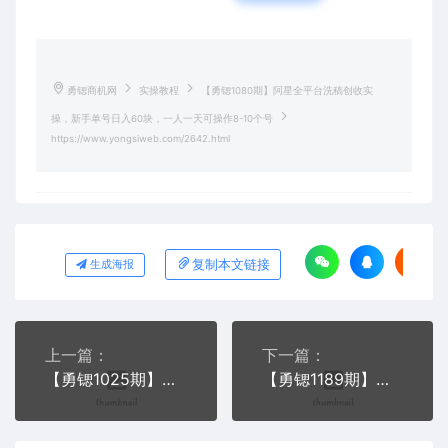
勇锶商机网
实操教程
【勇锶1080期】阿星全平台洗稿创收实
操，新手单号日入60块，一人一天可操作8-10个号
https://www.yongsiweb.com/2642.html
复制本文链接
生成海报
上一篇：
下一篇：
【勇锶1025期】自媒体视频教程今日头条百家号推广制作抖音入门高级课程
【勇锶1189期】自媒体教程百家号正常渠道如何快速通过及爆文小技巧