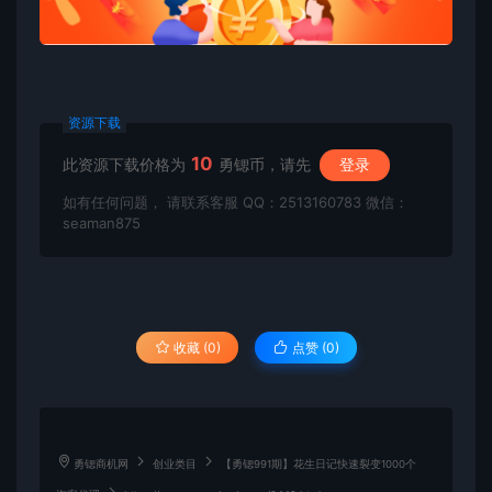
资源下载
10
此资源下载价格为
勇锶币，请先
登录
如有任何问题， 请联系客服 QQ：2513160783 微信：
seaman875
收藏 (0)
点赞 (
0
)
勇锶商机网
创业类目
【勇锶991期】花生日记快速裂变1000个