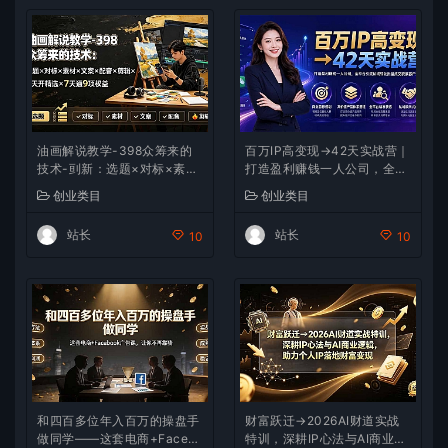
油画解说教学-398众筹来的
百万IP高变现→42天实战营｜
技术-刯新：选题×对标×素材
打造盈利赚钱一人公司，全平
×文案×配音×剪辑×2天开精
台引流私域转化批量成交积累
创业类目
创业类目
选×7天通9项权益
客户案例
站长
站长
10
10
和四百多位年入百万的操盘手
财富跃迁→2026AI财道实战
做同学——这套电商+Facebo
特训，深耕IP心法与AI商业逻