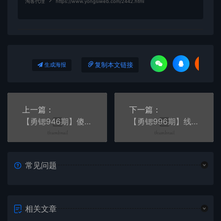
淘客代理
https://www.yongsiweb.com/2442.html
复制本文链接
生成海报
上一篇：
下一篇：
【勇锶946期】傻瓜式搬砖操作大数据查询信用赚钱方法：助你快速月入6万全套操作教程
【勇锶996期】线下银行放贷蓝海月入10万
常见问题
相关文章