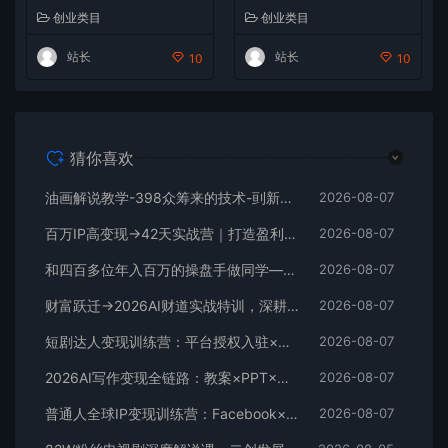
ok广告课，让你不再靠猜【原
辑，助力个人IP落地财富变现
创业类目
创业类目
创双语字幕】
站长
站长
10
10
猜你喜欢
油画解说教学-398众筹来的技术-刯新：选题×对标×素材×文案×配音×剪辑×2天开精选×7天通9项权益
2026-08-07
百万IP高变现→42天实战营｜打造盈利赚钱一人公司，全平台引流私域转化批量成交积累客户案例
2026-08-07
和四百多位年入百万的操盘手做同学——这套电商+Facebook广告课，让你不再靠猜【原创双语字幕】
2026-08-07
财富跃迁→2026AI财道实战特训，深耕IP心法与AI商业逻辑，助力个人IP落地财富变现
2026-08-07
短剧达人变现训练营：平台授权入驻×爆款选材下载×账号养号运营×多平台挂载×剪辑实操×违规处理全流程
2026-08-07
2026AI写作变现全链路：教案×PPT×作业设计×DeepSeek提示词×豆包WPS AI×淘宝接单×闲鱼开店×通过AI賺钱
2026-08-07
普通人全球IP变现训练营：Facebook×Instagram入门×个人IP定位×AI辅助创作×前30天运营×变现路径
2026-08-07