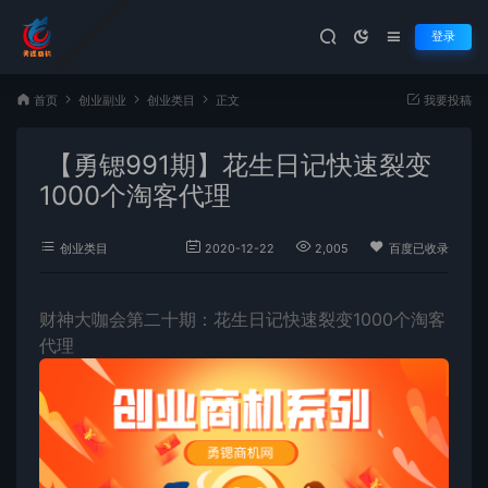
登录
首页
创业副业
创业类目
正文
我要投稿
【勇锶991期】花生日记快速裂变
1000个淘客代理
创业类目
2020-12-22
2,005
百度已收录
财神大咖会第二十期：花生日记快速裂变1000个淘客
代理