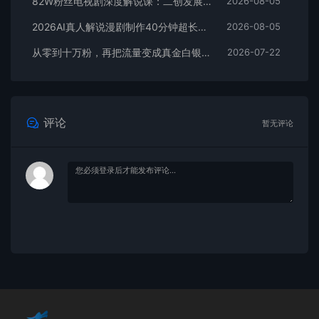
82W粉丝电视剧深度解说课：二创发展史×账号准备×选题×资源下载×爆款文案×配音×剪辑×封面×独家签约
2026-08-05
2026AI真人解说漫剧制作40分钟超长完整教程：自动批量化制作，挑战一人一天一部剧！
2026-08-05
从零到十万粉，再把流量变成真金白银——这套方法，让成长不再靠运气【原创双语字幕】
2026-07-22
评论
暂无评论