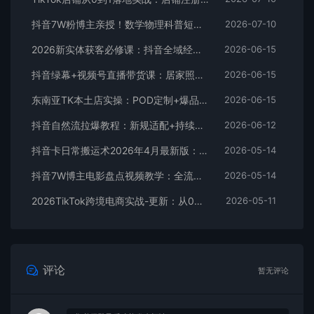
抖音7W粉博主亲授！数学物理科普短视频，单日300-500，伙伴计划+收徒+商单全变现
2026-07-10
2026新实体获客必修课：抖音全域经营实操，从认知破局到持续盈利
2026-06-15
抖音绿幕+视频号直播带货课：居家照着稿子念起号，手机电脑双场景搭建全流程
2026-06-15
东南亚TK本土店实操：POD定制+爆品截流+暴力冷启动，0粉也能开橱窗带货
2026-06-15
抖音自然流拉爆教程：新规适配+持续更新，话术+投放+起号一站式实战教学（更新26年5月11）
2026-06-12
抖音卡日常搬运术2026年4月最新版：影视账号爆款涨粉玩法，外面售价5000元核心
2026-05-14
抖音7W博主电影盘点视频教学：全流程剪辑制作+收益开通+商单收徒，零基础快速变现
2026-05-14
2026TikTok跨境电商实战-更新：从0到1跑通注册选品上架，出单发货回款全流程手把手教学
2026-05-11
评论
暂无评论