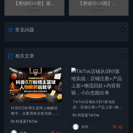
【勇锶939期】最新抖音解封模板与搬运评级技术！各种解封模板话术都有！
【勇锶1009期】无人直播技术非OBS，可带货，可引流，可刷礼物（附全套软件）
常见问题
相关文章
TikTok店铺从0到1落地实
战：店铺注册+产品上架+物
抖音8万粉博主篮球人物解说
流回款+内容剪辑，小白也能
教学，文案剪辑全套实操，玩
抖音及TikTok
出单
转伙伴计划精选单日收益破千
抖音及TikTok
站长
10
站长