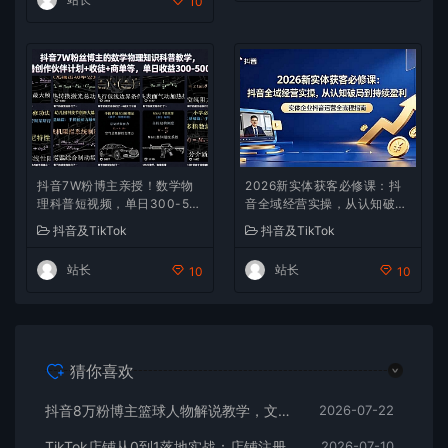
10
抖音7W粉博主亲授！数学物
2026新实体获客必修课：抖
理科普短视频，单日300-50
音全域经营实操，从认知破局
0，伙伴计划+收徒+商单全变
到持续盈利
抖音及TikTok
抖音及TikTok
现
站长
站长
10
10
猜你喜欢
抖音8万粉博主篮球人物解说教学，文案剪辑全套实操，玩转伙伴计划精选单日收益破千
2026-07-22
TikTok店铺从0到1落地实战：店铺注册+产品上架+物流回款+内容剪辑，小白也能出单
2026-07-10