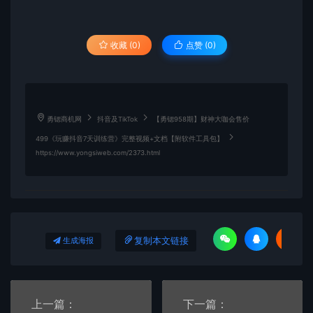
收藏 (0)
点赞 (
0
)
勇锶商机网
抖音及TikTok
【勇锶958期】财神大咖会售价
499《玩赚抖音7天训练营》完整视频+文档【附软件工具包】
https://www.yongsiweb.com/2373.html
复制本文链接
生成海报
上一篇：
下一篇：