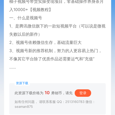
柚子视频号带货实操变现项目，零基础操作养身茶月
入10000+【视频教程】
一、什么是视频号
1、是腾讯微信旗下的一款短视频平台（可以说是微视
失败以后的新作）
2、视频号依赖微信生存，基础流量巨大
3、视频号新的推荐机制，努力的人更容易上热门，
不像其它平台除了优质作品还需要运气和“充值”
……
资源下载
10
此资源下载价格为
勇锶币，请先
登录
如有任何问题， 请联系客服 QQ：2513160783 微信：
seaman875