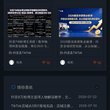
抖音7W粉博主亲授！数学物
2026新实体获客必修课：抖
理科普短视频，单日300-50
音全域经营实操，从认知破局
0，伙伴计划+收徒+商单全变
到持续盈利
抖音及TikTok
抖音及TikTok
现
站长
站长
10
10
猜你喜欢
抖音8万粉博主篮球人物解说教学，文案剪辑全套实操，玩转伙伴计划精选单日收益破千
2026-07-22
TikTok店铺从0到1落地实战：店铺注册+产品上架+物流回款+内容剪辑，小白也能出单
2026-07-10