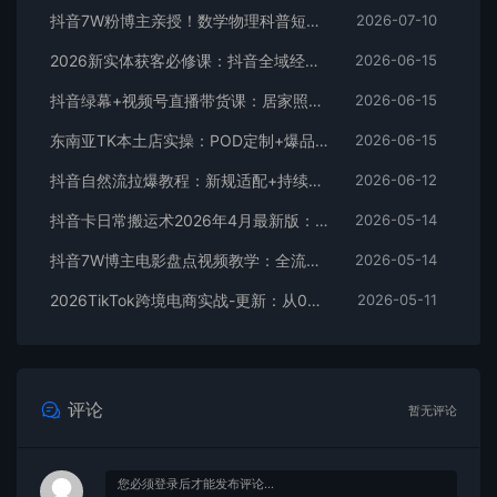
抖音7W粉博主亲授！数学物理科普短视频，单日300-500，伙伴计划+收徒+商单全变现
2026-07-10
2026新实体获客必修课：抖音全域经营实操，从认知破局到持续盈利
2026-06-15
抖音绿幕+视频号直播带货课：居家照着稿子念起号，手机电脑双场景搭建全流程
2026-06-15
东南亚TK本土店实操：POD定制+爆品截流+暴力冷启动，0粉也能开橱窗带货
2026-06-15
抖音自然流拉爆教程：新规适配+持续更新，话术+投放+起号一站式实战教学（更新26年5月11）
2026-06-12
抖音卡日常搬运术2026年4月最新版：影视账号爆款涨粉玩法，外面售价5000元核心
2026-05-14
抖音7W博主电影盘点视频教学：全流程剪辑制作+收益开通+商单收徒，零基础快速变现
2026-05-14
2026TikTok跨境电商实战-更新：从0到1跑通注册选品上架，出单发货回款全流程手把手教学
2026-05-11
评论
暂无评论