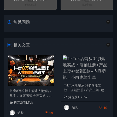
常见问题
相关文章
TikTok店铺从0到1落地实
战：店铺注册+产品上架+物
抖音8万粉博主篮球人物解说
流回款+内容剪辑，小白也能
教学，文案剪辑全套实操，玩
抖音及TikTok
出单
转伙伴计划精选单日收益破千
抖音及TikTok
站长
10
站长
10