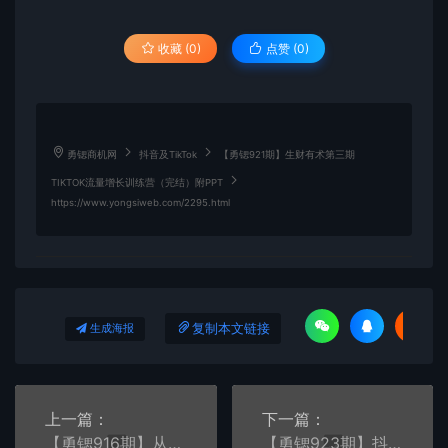
收藏 (0)
点赞 (
0
)
勇锶商机网
抖音及TikTok
【勇锶921期】生财有术第三期
TIKTOK流量增长训练营（完结）附PPT
https://www.yongsiweb.com/2295.html
复制本文链接
生成海报
上一篇：
下一篇：
【勇锶916期】从0到1学习抖音FEED超级运营修炼记之实战课：新号3天销售额26W
【勇锶923期】抖音音乐号涨粉套路，音乐号涨粉之混剪音乐号【热门音乐卡点】