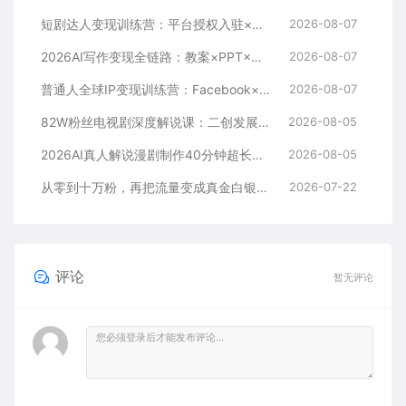
短剧达人变现训练营：平台授权入驻×爆款选材下载×账号养号运营×多平台挂载×剪辑实操×违规处理全流程
2026-08-07
2026AI写作变现全链路：教案×PPT×作业设计×DeepSeek提示词×豆包WPS AI×淘宝接单×闲鱼开店×通过AI賺钱
2026-08-07
普通人全球IP变现训练营：Facebook×Instagram入门×个人IP定位×AI辅助创作×前30天运营×变现路径
2026-08-07
82W粉丝电视剧深度解说课：二创发展史×账号准备×选题×资源下载×爆款文案×配音×剪辑×封面×独家签约
2026-08-05
2026AI真人解说漫剧制作40分钟超长完整教程：自动批量化制作，挑战一人一天一部剧！
2026-08-05
从零到十万粉，再把流量变成真金白银——这套方法，让成长不再靠运气【原创双语字幕】
2026-07-22
评论
暂无评论