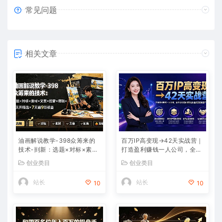
常见问题
相关文章
油画解说教学-398众筹来的
百万IP高变现→42天实战营｜
技术-刯新：选题×对标×素材
打造盈利赚钱一人公司，全平
×文案×配音×剪辑×2天开精
台引流私域转化批量成交积累
创业类目
创业类目
选×7天通9项权益
客户案例
站长
站长
10
10