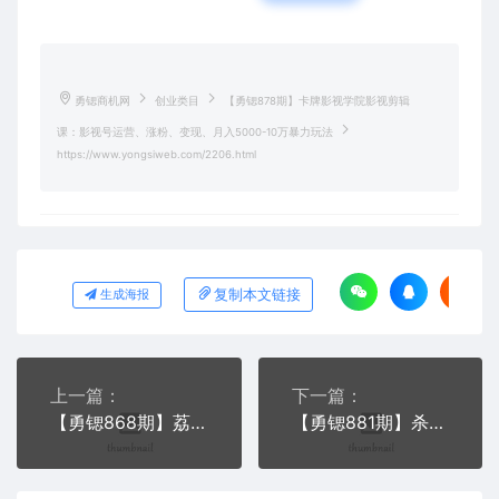
勇锶商机网
创业类目
【勇锶878期】卡牌影视学院影视剪辑
课：影视号运营、涨粉、变现、月入5000-10万暴力玩法
https://www.yongsiweb.com/2206.html
复制本文链接
生成海报
上一篇：
下一篇：
【勇锶868期】荔枝微课变现实操：微信号+社群+荔枝微课(直播+免费+付费)年赚100W(无水印)
【勇锶881期】杀破狼密训营：B站霸屏引流的原理及方式+搭建赚钱的内容法则