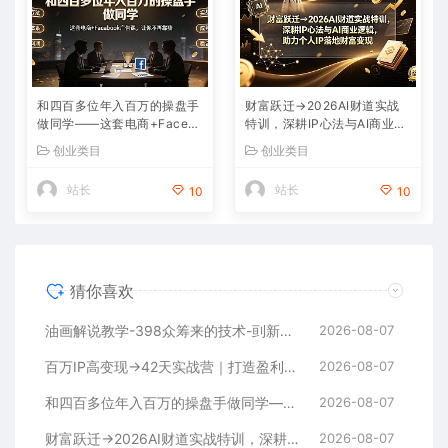
和四百多位年入百万的操盘手
财富跃迁→2026AI财道实战
做同学——这套电商+Facebo
特训，深耕IP心法与AI商业逻
ok广告课，让你不再靠猜【原
辑，助力个人IP落地财富变现
创业类目
创业类目
创双语字幕】
站长
站长
10
10
猜你喜欢
油画解说教学-398众筹来的技术-刯新：选题×对标×素材×文案×配音×剪辑×2天开精选×7天通9项权益
2026-08-07
百万IP高变现→42天实战营｜打造盈利赚钱一人公司，全平台引流私域转化批量成交积累客户案例
2026-08-07
和四百多位年入百万的操盘手做同学——这套电商+Facebook广告课，让你不再靠猜【原创双语字幕】
2026-08-07
财富跃迁→2026AI财道实战特训，深耕IP心法与AI商业逻辑，助力个人IP落地财富变现
2026-08-07