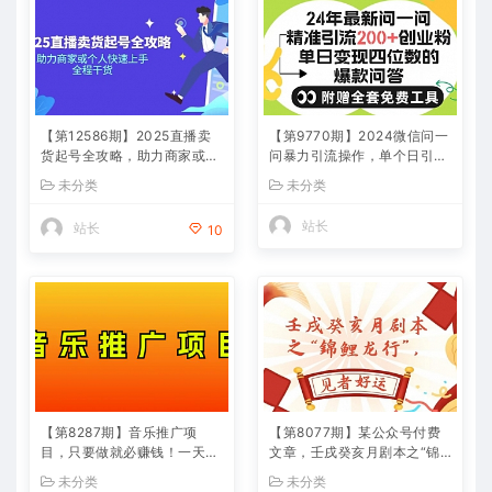
【第12586期】2025直播卖
【第9770期】2024微信问一
货起号全攻略，助力商家或个
问暴力引流操作，单个日引20
人快速上手，全程干货
0+创业粉！
未分类
未分类
站长
站长
10
【第8287期】音乐推广项
【第8077期】某公众号付费
目，只要做就必赚钱！一天轻
文章，壬戌癸亥月剧本之“锦
松300+！无脑操作，互联网
鲤龙行”，见者好运
未分类
未分类
小白的项目