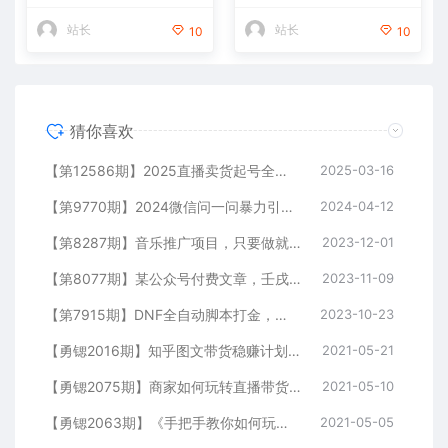
站长
站长
10
10
猜你喜欢
【第12586期】2025直播卖货起号全攻略，助力商家或个人快速上手，全程干货
2025-03-16
【第9770期】2024微信问一问暴力引流操作，单个日引200+创业粉！
2024-04-12
【第8287期】音乐推广项目，只要做就必赚钱！一天轻松300+！无脑操作，互联网小白的项目
2023-12-01
【第8077期】某公众号付费文章，壬戌癸亥月剧本之“锦鲤龙行”，见者好运
2023-11-09
【第7915期】DNF全自动脚本打金，不限制ip，0封，单设备收益200+
2023-10-23
【勇锶2016期】知乎图文带货稳赚计划，0成本操作，小白也可以一个月几千
2021-05-21
【勇锶2075期】商家如何玩转直播带货，找主播带货不再发愁
2021-05-10
【勇锶2063期】《手把手教你如何玩转直播带货》针对商家 内容干货 目的赚钱
2021-05-05