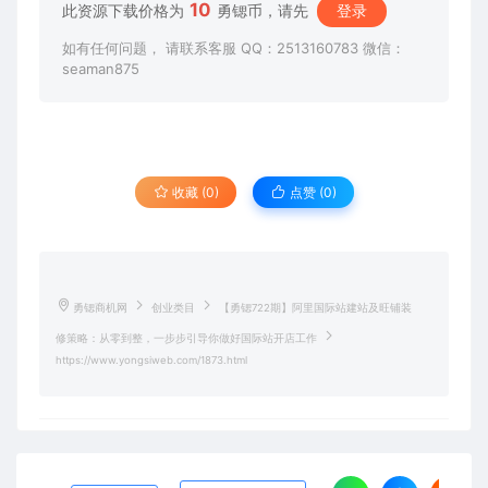
10
此资源下载价格为
勇锶币，请先
登录
如有任何问题， 请联系客服 QQ：2513160783 微信：
seaman875
收藏 (0)
点赞 (
0
)
勇锶商机网
创业类目
【勇锶722期】阿里国际站建站及旺铺装
修策略：从零到整，一步步引导你做好国际站开店工作
https://www.yongsiweb.com/1873.html