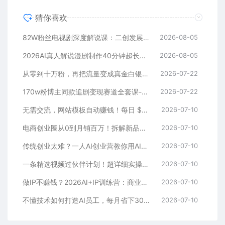
猜你喜欢
82W粉丝电视剧深度解说课：二创发展史×账号准备×选题×资源下载×爆款文案×配音×剪辑×封面×独家签约
2026-08-05
2026AI真人解说漫剧制作40分钟超长完整教程：自动批量化制作，挑战一人一天一部剧！
2026-08-05
从零到十万粉，再把流量变成真金白银——这套方法，让成长不再靠运气【原创双语字幕】
2026-07-22
170w粉博主同款追剧变现赛道全套课-更新，选剧+文案+剪辑全套教学，解锁精选伙伴收徒三重收益
2026-07-22
无需交流，网站模板自动赚钱！每日 $8,000 至 $10,000 利润！【原创双语字幕】
2026-07-10
电商创业圈从0到月销百万！拆解新品起盘+全站推广+动销模型，中小卖家快速盈利
2026-07-10
传统创业太难？一人AI创业营教你用AI数字人做爆款短视频，轻资产开启创业路
2026-07-10
一条精选视频过伙伴计划！超详细实操教程，不用花米自己操作，多次被拒的看过来
2026-07-10
做IP不赚钱？2026AI+IP训练营：商业理解+工具实战+表达内容+作品反馈，百天打通流量变现闭环
2026-07-10
不懂技术如何打造AI员工，每月省下3000元，附闲鱼、小红书、电商3个真实案例+开源提示
2026-07-10