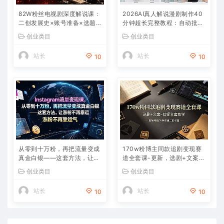
82W粉丝电视剧深度解说课：
2026AI真人解说漫剧制作40
二创发展史×账号准备×选题×
分钟超长完整教程：自动批量
资源下载×爆款文案×配音×剪
化制作，挑战一人一天一部
创业类目
创业类目
辑×封面×独家签约
剧！
站长
站长
10
10
从零到十万粉，再把流量变成
170w粉博主同款追剧变现赛
真金白银——这套方法，让成
道全套课-更新，选剧+文案
长不再靠运气【原创双语字
+剪辑全套教学，解锁精选伙
创业类目
创业类目
幕】
伴收徒三重收益
站长
站长
10
10