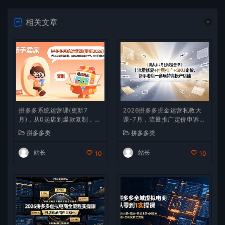
相关文章
拼多多系统运营课(更新7
2026拼多多掘金运营私教大
月)，从0起店到爆款复制，快
课-7月，流量推广定价申诉全
速实现稳定日销千单，月利润
覆盖，一套打法稳定店铺长期
拼多多类
拼多多类
破5万
出单
站长
站长
10
10