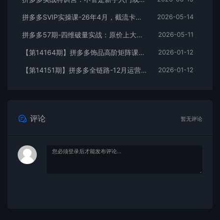
拼多多SVIP实操课-26年4月，截流卡大促+无痕涨价+无限群爆款+AI赋能爆单新玩法，带你打爆店铺
2026-05-14
拼多多57期-四维破量实战：原价上大促+裂变+极速推+进2退1，月销50W店操作案例
2026-05-11
【第14164期】拼多多饰品高阶矩阵课，铺款策略、全站托管、店群布局，矩阵运营，打造月利润5万+店
2026-01-12
【第14151期】拼多多全链路-12月运营课，爆款打造、卡投产技术、活动破局，店铺单日利润破万
2026-01-12
评论
暂无评论