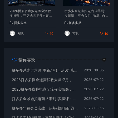
2026拼多多虚拟电商全流程
拼多多全域虚拟电商从零到1
实操课，开店选品插件自动
实操课：平台入驻+选品+自
化，多店矩阵运营新手避坑全
动上架+阿奇索配置+自动发
拼多多类
拼多多类
套教学
货全流程
站长
站长
10
10
猜你喜欢
拼多多系统运营课(更新7月)，从0起店到爆款复制，快速实现稳定日销千单，月利润破5万
2026-08-05
2026拼多多掘金运营私教大课-7月，流量推广定价申诉全覆盖，一套打法稳定店铺长期出单
2026-07-22
2026拼多多虚拟电商全流程实操课，开店选品插件自动化，多店矩阵运营新手避坑全套教学
2026-07-22
拼多多全域虚拟电商从零到1实操课：平台入驻+选品+自动上架+阿奇索配置+自动发货全流程
2026-07-22
拼多多年费会员实战：从基础到高阶盈利，干货拉满，诊断+推广+活动全教
2026-06-15
拼多多实战特训营：不管是新手入门或老商家冲量，都有实操方法，跟着学，少走弯路
2026-06-15