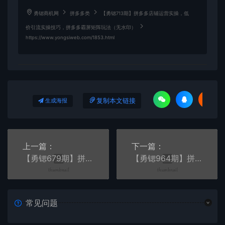
勇锶商机网
拼多多类
【勇锶713期】拼多多店铺运营实操，低
价引流实操技巧，拼多多霸屏矩阵玩法（无水印）
https://www.yongsiweb.com/1853.html
复制本文链接
生成海报
上一篇：
下一篇：
【勇锶679期】拼多多爆款实战攻略：中小卖家也能做出爆款，日销10000单 月入10W+(无水印)
【勇锶964期】拼多多日发千单VIP教程：7天打造爆款，日销售1000单，日赚2000+
常见问题