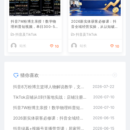
抖音7W粉博主亲授！数学物
2026新实体获客必修课：抖
理科普短视频，单日300-50
音全域经营实操，从认知破局
0，伙伴计划+收徒+商单全变
到持续盈利
抖音及TikTok
抖音及TikTok
现
站长
站长
10
10
猜你喜欢
抖音8万粉博主篮球人物解说教学，文案剪辑全套实操，玩转伙伴计划精选单日收益破千
2026-07-22
TikTok店铺从0到1落地实战：店铺注册+产品上架+物流回款+内容剪辑，小白也能出单
2026-07-10
抖音7W粉博主亲授！数学物理科普短视频，单日300-500，伙伴计划+收徒+商单全变现
2026-07-10
2026新实体获客必修课：抖音全域经营实操，从认知破局到持续盈利
2026-06-15
抖音绿幕+视频号直播带货课：居家照着稿子念起号，手机电脑双场景搭建全流程
2026-06-15