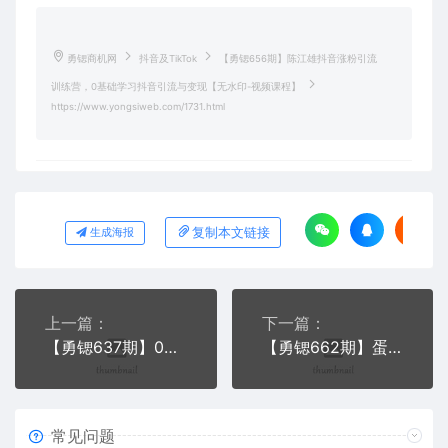
勇锶商机网
抖音及TikTok
【勇锶656期】陈江雄抖音涨粉引流
训练营，0基础学习抖音引流与变现【无水印-视频课程】
https://www.yongsiweb.com/1731.html
复制本文链接
生成海报
上一篇：
下一篇：
【勇锶637期】0基础学习抖音教程，手把手教你从不会玩手机到怎么做视频到涨粉到月入10W
【勇锶662期】蛋解创业 小白创业从0-1做百万抖音大号（全套实战课）无水印
常见问题