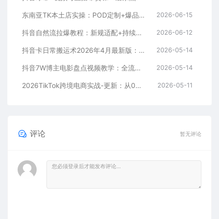
东南亚TK本土店实操：POD定制+爆品截流+暴力冷启动，0粉也能开橱窗带货
2026-06-15
抖音自然流拉爆教程：新规适配+持续更新，话术+投放+起号一站式实战教学（更新26年5月11）
2026-06-12
抖音卡日常搬运术2026年4月最新版：影视账号爆款涨粉玩法，外面售价5000元核心
2026-05-14
抖音7W博主电影盘点视频教学：全流程剪辑制作+收益开通+商单收徒，零基础快速变现
2026-05-14
2026TikTok跨境电商实战-更新：从0到1跑通注册选品上架，出单发货回款全流程手把手教学
2026-05-11
评论
暂无评论