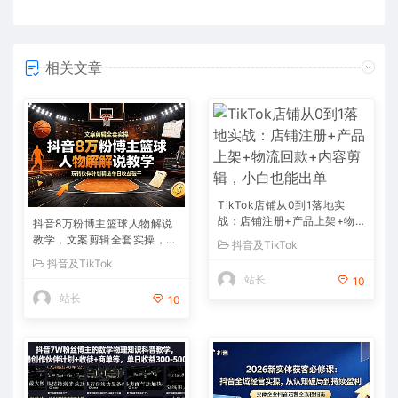
相关文章
TikTok店铺从0到1落地实
战：店铺注册+产品上架+物
抖音8万粉博主篮球人物解说
流回款+内容剪辑，小白也能
教学，文案剪辑全套实操，玩
抖音及TikTok
出单
转伙伴计划精选单日收益破千
抖音及TikTok
站长
10
站长
10