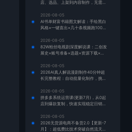
店、选品、上架到内容制作，无需囤
货快速启动，月盈利过万
2026-08-05
AI书单财富书籍图文解读：手绘黑白
风格×一键直出×几十条视频跑1000
单×全流程拆解×新手可上手
2026-08-05
82W粉丝电视剧深度解说课：二创发
展史×账号准备×选题×资源下载×爆
款文案×配音×剪辑×封面×独家签约
2026-08-05
2026AI真人解说漫剧制作40分钟超
长完整教程：自动批量化制作，挑战
一人一天一部剧！
2026-08-05
拼多多系统运营课(更新7月)，从0起
店到爆款复制，快速实现稳定日销千
单，月利润破5万
2026-08-05
2026无货源电商不备货2.0【更新-7
月】：超低费比技术突破自然流天花