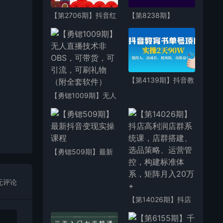
【第2706期】抖音红
【第8238期】
礼服搬运技术，最近
DOU+抖加投放起号
很火的搬运方法，外
课，帮你把账号的流
面收大几百
量价值放到更大（21
节课）
【第4139期】抖音教
育书单号项目：实操2
【勇锶1009期】无人
天90W，低投入、高
直播技术非OBS，可
成长、低风险，高收
带货，可引流，可刷
益
礼物（附全套软件）
【勇锶509期】最新
抖音变现实操课程
无评论
【第14026期】抖店
高利润店群系统课，
店群搭建、选品策