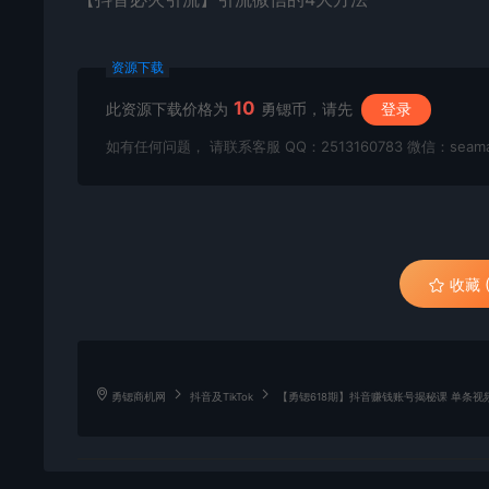
资源下载
10
此资源下载价格为
勇锶币，请先
登录
如有任何问题， 请联系客服 QQ：2513160783 微信：seama
收藏 (
勇锶商机网
抖音及TikTok
【勇锶618期】抖音赚钱账号揭秘课 单条视频