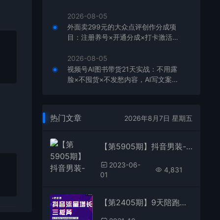
板，单店月利润1-3万元
2026-08-05
外面卖299元的大众点评创作分成项
目：注册养号×开通分成×打卡激活×
AI批量笔记×次日见收益，月入1w+
2026-08-05
视频号AI图书带货21天实战：不用露
脸×不囤货×不发愁内容，AI写文案做
视频挂小黄车，佣金50%+爆单
热门文章
2026年8月7日 星期五
【第5905期】抖音男装-混剪打卡营，0基础在家兼职可以做，上手简单
2023-06-
4,831
01
【第2405期】9天陪跑顶级操盘手俱乐部：抖音流量增长三板斧 解决1-100的增长难题