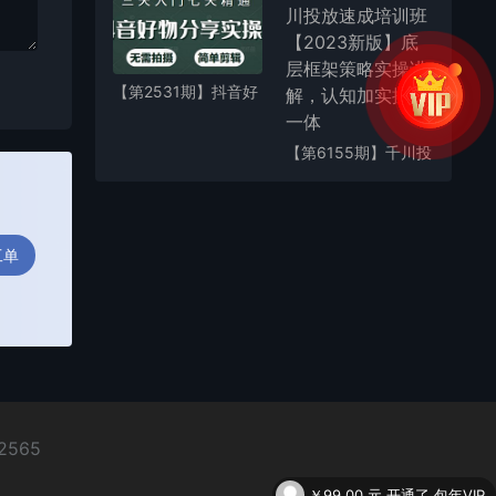
略、运营管控，构建
标准体系，矩阵月入
20万+
【第2531期】抖音好
物分享实操课，无需
拍摄，简单剪辑，短
【第6155期】千川投
视频快速涨粉（125
放速成培训班【2023
节视频课程）
新版】底层框架策略
实操讲解，认知加实
操为一体
工单
2565
ebook成人用品实战：从0到1运营Fb商城进阶技能，快速提升订单转化与店铺收益