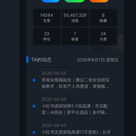
14584
50,407,329
8
文章
浏览
收藏
23
7
24
评论
标签
分类
TA的动态
2026年8月7日 星期五
2026-08-05
美食短视频副业｜搬运二创全流程实
操教学，轻资产入局赛道，掌握账号
起号与带货实操方法
2026-08-05
小红书虚拟矩阵5.0实战课：开店配
置｜AI原创｜双平台选品｜多IP隔离
｜测怼店铺工作室批量变现实操教学
2026-08-05
小红书无货源电商课(7月更新)：从开