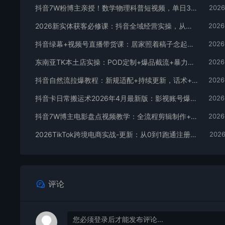
抖音7W粉博主亲授！数学物理科普短视频，单日300-500，伙伴计划+收徒+商单全变现
2026
2026新实体获客必修课：抖音全域经营实操，从认知破局到持续盈利
2026
抖音绿幕+视频号直播带货课：居家照着稿子念起号，手机电脑双场景搭建全流程
2026
东南亚TK本土店实操：POD定制+爆品截流+暴力冷启动，0粉也能开橱窗带货
2026
抖音自然流拉爆教程：新规适配+持续更新，话术+投放+起号一站式实战教学（更新26年5月11）
2026
抖音卡日常搬运术2026年4月最新版：影视账号爆款涨粉玩法，外面售价5000元核心
2026
抖音7W博主电影盘点视频教学：全流程剪辑制作+收益开通+商单收徒，零基础快速变现
2026
2026TikTok跨境电商实战-更新：从0到1跑通注册选品上架，出单发货回款全流程手把手教学
2026
评论