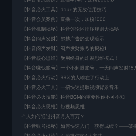
【抖音必火工具】dou+的无敌使用技巧
【抖音会员案例】直播一次，加粉1000
【抖音机制揭秘】抖音评论区排序规则大揭秘
【抖音闷声发财】超越广告的变现暗示
【抖音闷声发财】闷声发财账号的揭秘1
【抖音核心思维】受用终身的炸裂思维模式！
【抖音赚钱账号】一个不起眼账号，一天闷声发财15
【抖音必火行动】99%的人输在了行动上
【抖音必火工具】一招快速提取视频背景音乐
【抖音必火技能】抖音BGM的重要性你不可不知
【抖音必火思维】短视频思维
个人如何通过抖音月入百万？
【抖音账号揭秘】如何快速入门，获得成绩？——破
【抖音必火引流】引流微信的4大方法