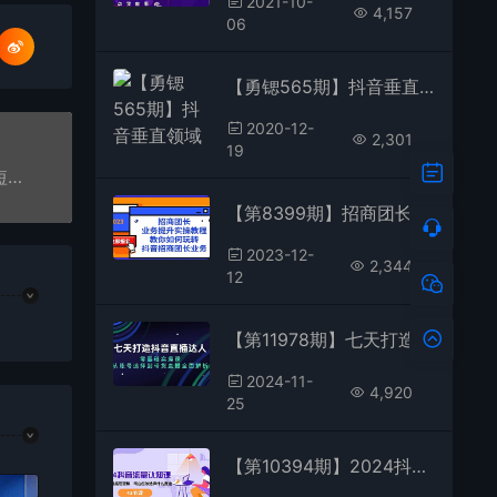
2021-10-
4,157
06
【勇锶565期】抖音垂直领域内训课程，100W播放量热门技术推荐算法
2020-12-
2,301
19
【勇锶619期】0基础学习抖音国际版TIKTOK海外短视频新手实战训练营【视频课】
【第8399期】招商团长-业务提升实操教程，教你如何玩转抖音招商团长业务（38节课）
2023-12-
2,344
12
【第11978期】七天打造抖音直播达人：零基础实操课，从账号选择到带货直播全面解析
2024-11-
4,920
25
【第10394期】2024抖音流量·认知课：掌握流量底层逻辑，明白应该选择什么赛道 (43节课)