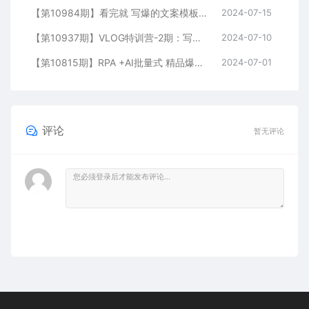
【第10984期】看完就 写爆的文案模板课，好文案/免费流量/快速成交/学好文案价值百万
2024-07-15
【第10937期】VLOG特训营-2期：写出10w+爆款文案，制作爆款视频
2024-07-10
【第10815期】RPA +AI批量式 精品爆文写作 日更实操营，打造24小时持续进账
2024-07-01
评论
暂无评论