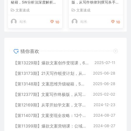
秘籍，5W分析法深度解析，
版，从写作铁律到撰写杀手文
写作底层逻辑重构方法
案，全方位提升文案撰写能力
文案速成
文案速成
站长
站长
10
10
猜你喜欢
【第13229期】爆款文案创作变现课，6种抓人开头模板，8个故事框架，3个卖点写作手法
2025-07-11
【第13173期】21天写作蜕变计划，从下笔困难到爆文创作，系统掌握变现方法论
2025-06-28
【第13148期】文案思维升级秘籍，5W分析法深度解析，写作底层逻辑重构方法
2025-06-28
【第12377期】文案写作终极版，从写作铁律到撰写杀手文案，全方位提升文案撰写能力
2025-02-02
【第12169期】从零开始学文案，文字打造个人影响力，写出吸金力，打造个人品牌推荐
2024-12-23
【第11407期】文案变现全攻略：12个技巧深度剖析，打造你的赚钱文案机器
2024-08-27
【第11399期】爆款文案营销课：公域转私域，涨粉成交一网打尽，各行业人士必备
2024-08-27