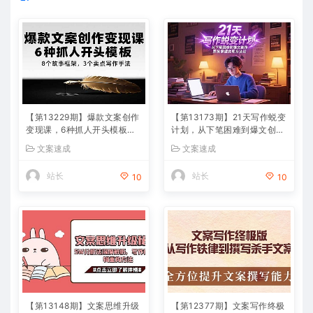
【第13229期】爆款文案创作
【第13173期】21天写作蜕变
变现课，6种抓人开头模板，8
计划，从下笔困难到爆文创
个故事框架，3个卖点写作手
作，系统掌握变现方法论
文案速成
文案速成
法
站长
站长
10
10
【第13148期】文案思维升级
【第12377期】文案写作终极