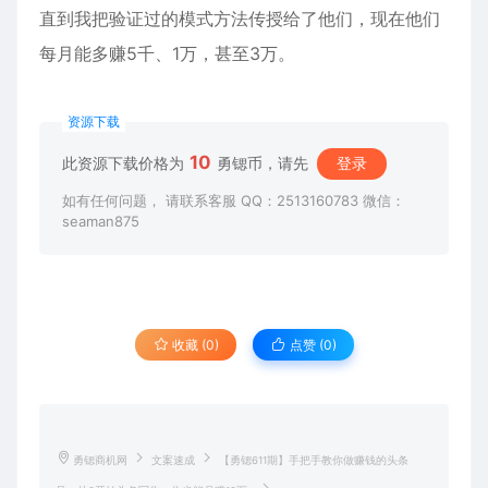
直到我把验证过的模式方法传授给了他们，现在他们
每月能多赚5千、1万，甚至3万。
资源下载
10
此资源下载价格为
勇锶币，请先
登录
如有任何问题， 请联系客服 QQ：2513160783 微信：
seaman875
收藏 (0)
点赞 (
0
)
勇锶商机网
文案速成
【勇锶611期】手把手教你做赚钱的头条