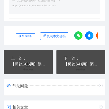
号，从0开始头条写作，你也能月赚10万+
https://www.yongsiweb.com/1635.html
复制本文链接
生成海报
上一篇：
下一篇：
【勇锶606期】媒老板销售文案训练营，迅速卖爆产品，3个月文案卖货1400W+（完结）
【勇锶641期】粥左罗28天高阶写作变现营，靠写作月入10W（第5期-无水印）
常见问题
相关文章