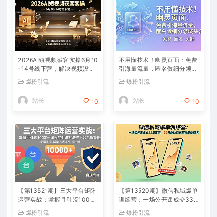
2026AI短视频获客实操6月10
不用懂技术！幽灵页面：免费
-14号线下营，解决视频没流
引海量流量，匿名做细分领域
量无客户难题，全套脚本模板
头部
爆粉引流
爆粉引流
实现流量变现
站长
站长
10
10
【第13521期】三大平台矩阵
【第13520期】微信私域爆单
运营实战：掌握月引流10000
训练营：一场公开课成交33
+线索的矩阵打法与平台合规
单案例，99元自动训练营批量
爆粉引流
爆粉引流
策略
变现术