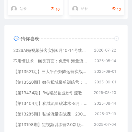
站长
站长
10
10
猜你喜欢
2026AI短视频获客实操6月10-14号线下营，解决视频没流量无客户难题，全套脚本模板实现流量变现
2026-07-22
不用懂技术！幽灵页面：免费引海量流量，匿名做细分领域头部
2026-05-14
【第13521期】三大平台矩阵运营实战：掌握月引流10000+线索的矩阵打法与平台合规策略
2025-09-01
【第13520期】微信私域爆单训练营：一场公开课成交33单案例，99元自动训练营批量变现术
2025-09-01
【第13434期】B站精品创业粉引流教程，团队亲测有效全套引流技术
2025-08-20
【第13404期】私域流量破冰术-8月：52页SOP电子书、11小时录音及10+实战案例视频
2025-08-14
【第13285期】私域流量实战课，200人团队运营模型，矩阵引流技术，高客单私聊转化策略
2025-07-19
【第13198期】短视频训练营2.0新版，7大流量密码/钩子设计技巧/私域引流/DOU+投放指南
2025-07-04