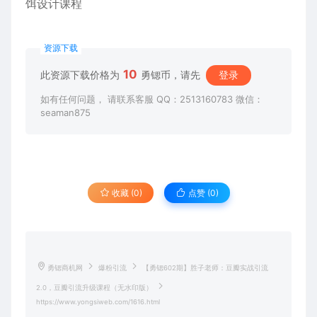
饵设计课程
资源下载
10
此资源下载价格为
勇锶币，请先
登录
如有任何问题， 请联系客服 QQ：2513160783 微信：
seaman875
收藏 (0)
点赞 (
0
)
勇锶商机网
爆粉引流
【勇锶602期】胜子老师：豆瓣实战引流
2.0，豆瓣引流升级课程（无水印版）
https://www.yongsiweb.com/1616.html