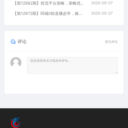
【第12982期】投流平台策略，策略优化实操，解决投流5大痛点，4步实现精准引流
2025-05-27
【第12972期】同城0粉直播必学，账号定位，绿幕搭建，精准千粉引流实战攻略
2025-05-27
评论
暂无评论