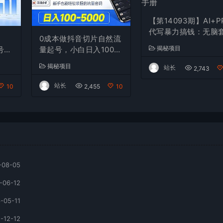
【第14093期】AI+P
代写暴力搞钱：无脑
0成本做抖音切片自然流
模板月入2万+，月入1
揭秘项目
号承
量起号，小白日入100-5
3万实战手册
视频
000
揭秘项目
站长
2,743
+
站长
10
2,455
10
-08-05
-06-12
-05-11
-12-12