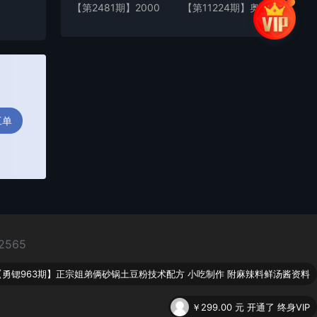
【第2481期】2000
【第11224期】奥德
字详解这个挣了
彪经典语录一键生成
2w+的项目，手把手
条条爆款多渠道收益
教就不信你不会【付
轻松日入3000+
费文章】
工单
2565
【勇锶963期】正宗姐弟俩砂锅土豆粉技术配方 小吃制作 附麻辣料鲜汤酱资料
￥299.00
元 开通了 终身VIP
红书电商带货系统课程2.0，从开店、选品、内容到变现的闭环，单店月利润达2万