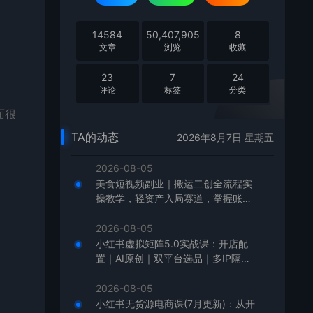
14584
50,407,905
8
文章
浏览
收藏
23
7
24
评论
标签
分类
面很
TA的动态
2026年8月7日 星期五
2026-08-05
美食短视频副业｜搬运二创全流程实
操教学，轻资产入局赛道，掌握账号
起号与带货实操方法
2026-08-05
小红书虚拟矩阵5.0实战课：开店配
置｜AI原创｜双平台选品｜多IP隔离
｜测怼店铺工作室批量变现实操教学
2026-08-05
小红书无货源电商课(7月更新)：从开