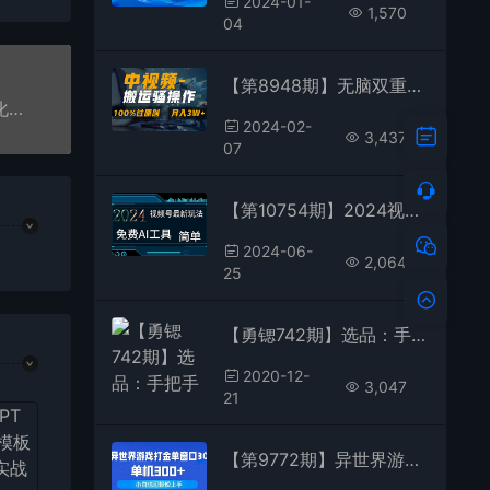
2024-01-
1,570
04
【第8948期】无脑双重去重原创视频，100%中视频+视频号分成计划
【勇锶424期】网课赚钱：知识付费引流变现一体化教学
2024-02-
3,437
07
【第10754期】2024视频号最新，免费AI工具做不露脸视频，每月10000+
2024-06-
2,064
25
【勇锶742期】选品：手把手教你选出来，一定能卖爆的产品 从此赚钱变轻松 而且是躺赚
2020-12-
3,047
21
【第9772期】异世界游戏打金单窗口30+单机300+小白轻松上手