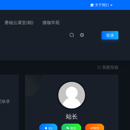
关于我们
勇锶云课堂(精)
微咖学苑
登录
我要投稿
已收录
站长
QQ
微信
微博