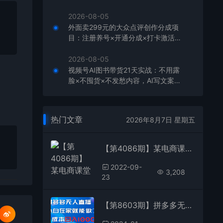
板，单店月利润1-3万元
2026-08-05
外面卖299元的大众点评创作分成项
目：注册养号×开通分成×打卡激活×
AI批量笔记×次日见收益，月入1w+
2026-08-05
视频号AI图书带货21天实战：不用露
脸×不囤货×不发愁内容，AI写文案做
视频挂小黄车，佣金50%+爆单
热门文章
2026年8月7日 星期五
【第4086期】某电商课堂收费课，覆盖淘系4大流量渠道玩法【搜索、直通车、手猜、魔方】
2022-09-
3,208
23
【第8603期】拼多多无人直播，小白在家就能做，0成本日入1000+