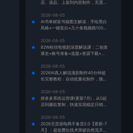
店、选品、上架到内容制作，无需囤
货快速启动，月盈利过万
2026-08-05
AI书单财富书籍图文解读：手绘黑白
风格×一键直出×几十条视频跑1000
单×全流程拆解×新手可上手
2026-08-05
82W粉丝电视剧深度解说课：二创发
展史×账号准备×选题×资源下载×爆
款文案×配音×剪辑×封面×独家签约
2026-08-05
2026AI真人解说漫剧制作40分钟超
长完整教程：自动批量化制作，挑战
一人一天一部剧！
2026-08-05
拼多多系统运营课(更新7月)，从0起
店到爆款复制，快速实现稳定日销千
单，月利润破5万
2026-08-05
2026无货源电商不备货2.0【更新-7
月】：超低费比技术突破自然流天花