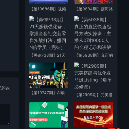
【第10686期】视频
【第9684期】蓝海奖
号AI自动生成情感搞
牌代跑步业务，轻松
笑聊天记录视频，操
日赚300+
作简单
【勇锶738期】21天
【第5938期】真正的
赚钱强化营，掌握全
直接快速起号方法实
套社交新零售实战打
操班：主播从0到
法，赚回N倍学员
10000人的全程记录
（完结）
和讲解
无评论
【第10747期】AI最
【第2909期】完美搭
新实战教程，手把手
建与优化亚马逊
教你用AI批量生成说
Listing（爆单必修
唱影视解说视频，1天
课）
生成上百条