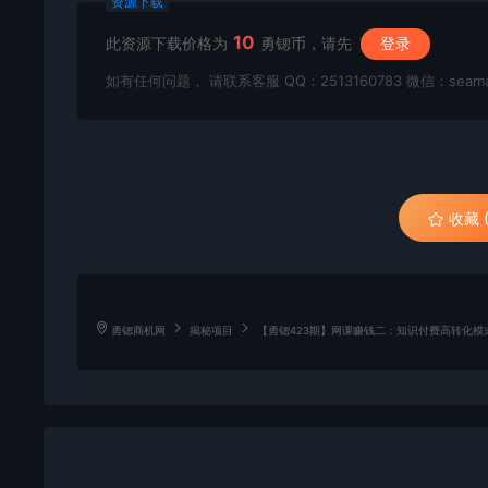
资源下载
10
此资源下载价格为
勇锶币，请先
登录
如有任何问题， 请联系客服 QQ：2513160783 微信：seama
收藏 (
勇锶商机网
揭秘项目
【勇锶423期】网课赚钱二：知识付费高转化