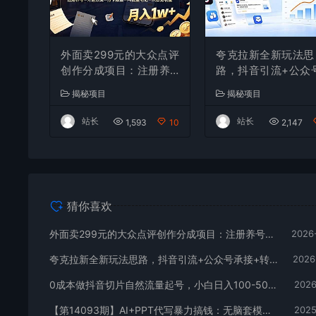
外面卖299元的大众点评
夸克拉新全新玩法思
创作分成项目：注册养
路，抖音引流+公众
号×开通分成×打卡激活
接+转化技巧，两条
揭秘项目
揭秘项目
×AI批量笔记×次日见收
46w播放 变现7000
益，月入1w+
站长
站长
1,593
10
2,147
猜你喜欢
外面卖299元的大众点评创作分成项目：注册养号×开通分成×打卡激活×AI批量笔记×次日见收益，月入1w+
2026
夸克拉新全新玩法思路，抖音引流+公众号承接+转化技巧，两条视频46w播放 变现7000+
2026
0成本做抖音切片自然流量起号，小白日入100-5000
2026
【第14093期】AI+PPT代写暴力搞钱：无脑套模板月入2万+，月入1-3万实战手册
2025