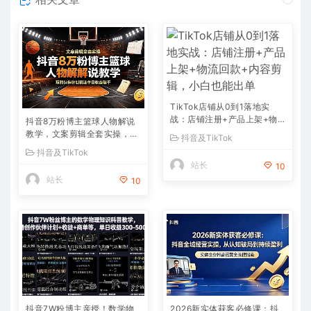
TikTok店铺从0到1落地实
战：店铺注册+产品上架+物
抖音8万粉博主篮球人物解说
流回款+内容剪辑，小白也能
教学，文案剪辑全套实操，玩
抖音及TikTok
出单
转伙伴计划精选单日收益破千
抖音及TikTok
站长
10
站长
10
抖音7W粉博主亲授！数学物
2026新实体获客必修课：抖