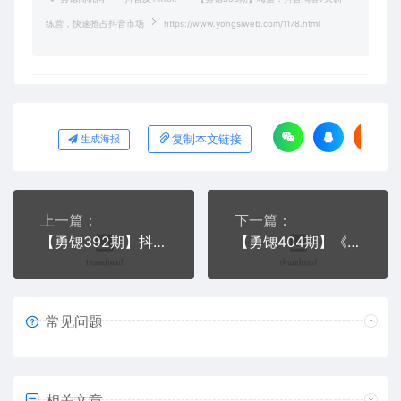
练营，快速抢占抖音市场
https://www.yongsiweb.com/1178.html
复制本文链接
生成海报
上一篇：
下一篇：
【勇锶392期】抖音橱窗训练营重磅推荐：月佣金395万，连续21天上榜（全套课程）
【勇锶404期】《抖音原创作者内容训练营》0基础+0资源+0经验，也能月入万元
常见问题
相关文章