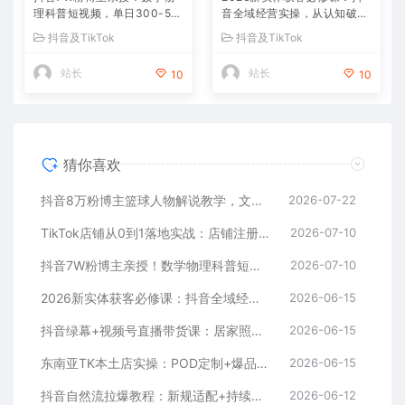
理科普短视频，单日300-50
音全域经营实操，从认知破局
0，伙伴计划+收徒+商单全变
到持续盈利
抖音及TikTok
抖音及TikTok
现
站长
站长
10
10
猜你喜欢
抖音8万粉博主篮球人物解说教学，文案剪辑全套实操，玩转伙伴计划精选单日收益破千
2026-07-22
TikTok店铺从0到1落地实战：店铺注册+产品上架+物流回款+内容剪辑，小白也能出单
2026-07-10
抖音7W粉博主亲授！数学物理科普短视频，单日300-500，伙伴计划+收徒+商单全变现
2026-07-10
2026新实体获客必修课：抖音全域经营实操，从认知破局到持续盈利
2026-06-15
抖音绿幕+视频号直播带货课：居家照着稿子念起号，手机电脑双场景搭建全流程
2026-06-15
东南亚TK本土店实操：POD定制+爆品截流+暴力冷启动，0粉也能开橱窗带货
2026-06-15
抖音自然流拉爆教程：新规适配+持续更新，话术+投放+起号一站式实战教学（更新26年5月11）
2026-06-12