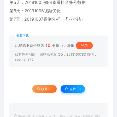
第5天：20191005如何查看抖音账号数据
第6天：20191006视频优化
第7天：20191007案例分析（毕业小结）
资源下载
10
此资源下载价格为
勇锶币，请先
登录
如有任何问题， 请联系客服 QQ：2513160783 微信：
seaman875
收藏 (0)
点赞 (
0
)
勇锶商机网
抖音及TikTok
【勇锶393期】嗨推：抖音淘客7天训