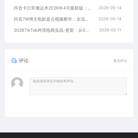
抖音卡日常搬运术2026年4月最新版：影视账号爆款涨粉玩法，外面售价5000元核心
2026-05-14
抖音7W博主电影盘点视频教学：全流程剪辑制作+收益开通+商单收徒，零基础快速变现
2026-05-14
2026TikTok跨境电商实战-更新：从0到1跑通注册选品上架，出单发货回款全流程手把手教学
2026-05-11
评论
暂无评论