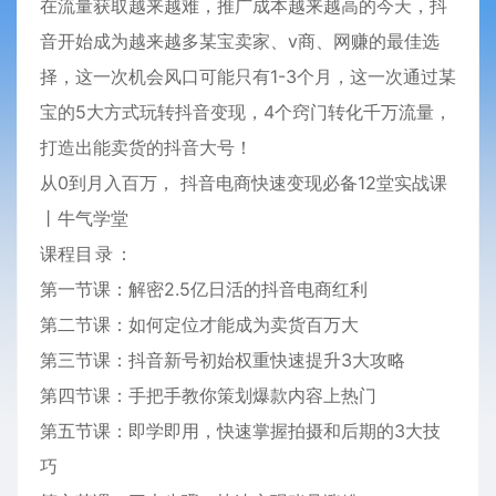
在流量获取越来越难，推广成本越来越高的今天，抖
音开始成为越来越多某宝卖家、v商、网赚的最佳选
择，这一次机会风口可能只有1-3个月，这一次通过某
宝的5大方式玩转抖音变现，4个窍门转化千万流量，
打造出能卖货的抖音大号！
从0到月入百万， 抖音
电商
快速变现必备12堂实战课
丨牛气学堂
课程
目
录
：
第一节课：解密2.5亿日活的抖音电商红利
第二节课：如何定位才能成为卖货百万大
第三节课：抖音新号初始权重快速提升3大攻略
第四节课：手把手教你策划爆款内容上热门
第五节课：即学即用，快速掌握拍摄和后期的3大技
巧