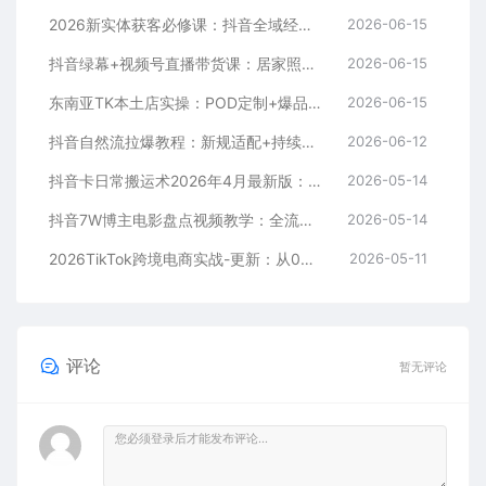
2026新实体获客必修课：抖音全域经营实操，从认知破局到持续盈利
2026-06-15
抖音绿幕+视频号直播带货课：居家照着稿子念起号，手机电脑双场景搭建全流程
2026-06-15
东南亚TK本土店实操：POD定制+爆品截流+暴力冷启动，0粉也能开橱窗带货
2026-06-15
抖音自然流拉爆教程：新规适配+持续更新，话术+投放+起号一站式实战教学（更新26年5月11）
2026-06-12
抖音卡日常搬运术2026年4月最新版：影视账号爆款涨粉玩法，外面售价5000元核心
2026-05-14
抖音7W博主电影盘点视频教学：全流程剪辑制作+收益开通+商单收徒，零基础快速变现
2026-05-14
2026TikTok跨境电商实战-更新：从0到1跑通注册选品上架，出单发货回款全流程手把手教学
2026-05-11
评论
暂无评论