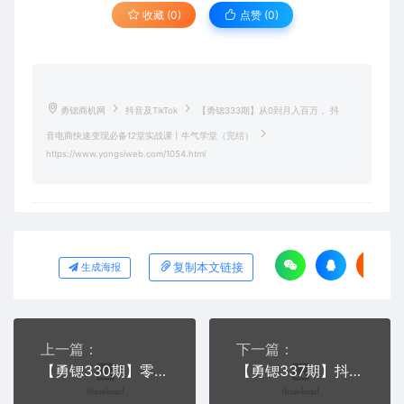
收藏 (0)
点赞 (
0
)
勇锶商机网
抖音及TikTok
【勇锶333期】从0到月入百万， 抖
音电商快速变现必备12堂实战课丨牛气学堂（完结）
https://www.yongsiweb.com/1054.html
复制本文链接
生成海报
上一篇：
下一篇：
【勇锶330期】零基础玩转抖音，逆向推演月入3W的秘诀
【勇锶337期】抖音DOU+的独家玩法（30天佣金百万级）