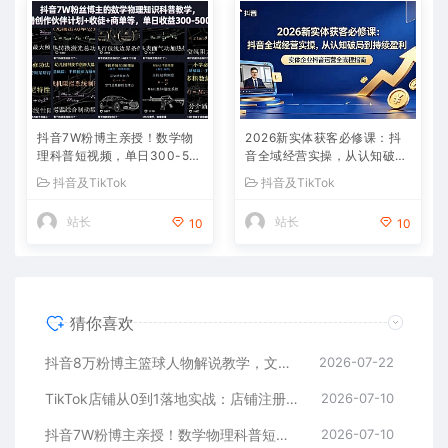
抖音7W粉博主亲授！数学物
2026新实体获客必修课：抖
理科普短视频，单日300-50
音全域经营实操，从认知破局
0，伙伴计划+收徒+商单全变
到持续盈利
抖音及TikTok
抖音及TikTok
现
站长
站长
10
10
猜你喜欢
抖音8万粉博主篮球人物解说教学，文案剪辑全套实操，玩转伙伴计划精选单日收益破千
2026-07-22
TikTok店铺从0到1落地实战：店铺注册+产品上架+物流回款+内容剪辑，小白也能出单
2026-07-10
抖音7W粉博主亲授！数学物理科普短视频，单日300-500，伙伴计划+收徒+商单全变现
2026-07-10