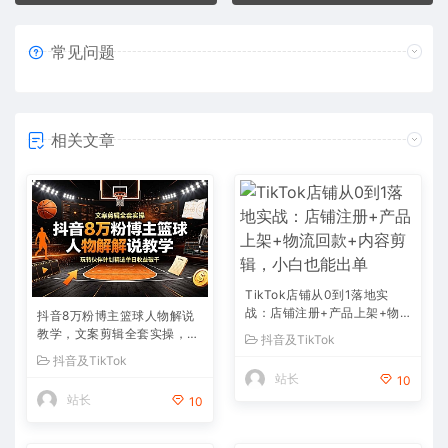
常见问题
相关文章
TikTok店铺从0到1落地实
战：店铺注册+产品上架+物
抖音8万粉博主篮球人物解说
流回款+内容剪辑，小白也能
教学，文案剪辑全套实操，玩
抖音及TikTok
出单
转伙伴计划精选单日收益破千
抖音及TikTok
站长
10
站长
10