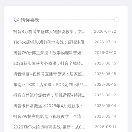
猜你喜欢
抖音8万粉博主篮球人物解说教学，文案剪辑全套实操，玩转伙伴计划精选单日收益破千
2026-07-22
TikTok店铺从0到1落地实战：店铺注册+产品上架+物流回款+内容剪辑，小白也能出单
2026-07-10
抖音7W粉博主亲授！数学物理科普短视频，单日300-500，伙伴计划+收徒+商单全变现
2026-07-10
2026新实体获客必修课：抖音全域经营实操，从认知破局到持续盈利
2026-06-15
抖音绿幕+视频号直播带货课：居家照着稿子念起号，手机电脑双场景搭建全流程
2026-06-15
东南亚TK本土店实操：POD定制+爆品截流+暴力冷启动，0粉也能开橱窗带货
2026-06-15
抖音自然流拉爆教程：新规适配+持续更新，话术+投放+起号一站式实战教学（更新26年5月11）
2026-06-12
抖音卡日常搬运术2026年4月最新版：影视账号爆款涨粉玩法，外面售价5000元核心
2026-05-14
抖音7W博主电影盘点视频教学：全流程剪辑制作+收益开通+商单收徒，零基础快速变现
2026-05-14
2026TikTok跨境电商实战-更新：从0到1跑通注册选品上架，出单发货回款全流程手把手教学
2026-05-11