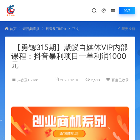
登录
首页
短视频直播
抖音及TikTok
正文
我要投稿
【勇锶315期】聚蚁自媒体VIP内部
课程：抖音暴利项目一单利润1000
元
抖音及TikTok
2020-12-16
2,513
百度已收录