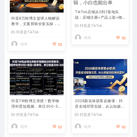
TikTok店铺从0到1落地实
战：店铺注册+产品上架+物
抖音8万粉博主篮球人物解说
流回款+内容剪辑，小白也能
教学，文案剪辑全套实操，玩
抖音及TikTok
出单
转伙伴计划精选单日收益破千
抖音及TikTok
站长
10
站长
10
抖音7W粉博主亲授！数学物
2026新实体获客必修课：抖
理科普短视频，单日300-50
音全域经营实操，从认知破局
0，伙伴计划+收徒+商单全变
到持续盈利
抖音及TikTok
抖音及TikTok
现
站长
站长
10
10