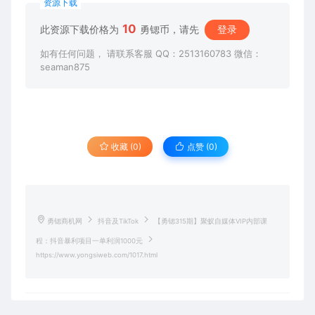
资源下载
10
此资源下载价格为
勇锶币，请先
登录
如有任何问题， 请联系客服 QQ：2513160783 微信：
seaman875
收藏 (0)
点赞 (
0
)
勇锶商机网
抖音及TikTok
【勇锶315期】聚蚁自媒体VIP内部课
程：抖音暴利项目一单利润1000元
https://www.yongsiweb.com/1017.html